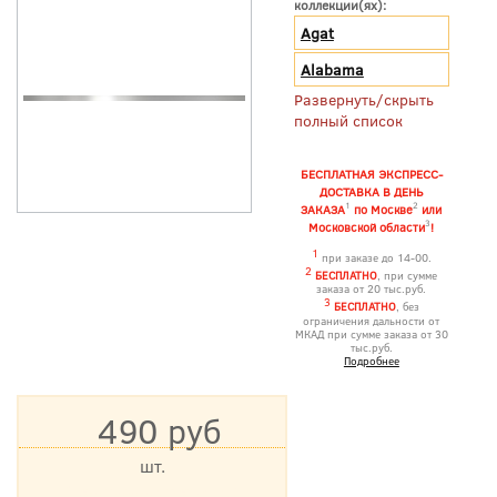
коллекции(ях):
Agat
Alabama
Развернуть/скрыть
полный список
БЕСПЛАТНАЯ ЭКСПРЕСС-
ДОСТАВКА В ДЕНЬ
1
2
ЗАКАЗА
по Москве
или
3
Московской области
!
1
при заказе до 14-00.
2
БЕСПЛАТНО
, при сумме
заказа от 20 тыс.руб.
3
БЕСПЛАТНО
, без
ограничения дальности от
МКАД при сумме заказа от 30
тыс.руб.
Подробнее
490 руб
шт.
*Цена указана с учетом НДС