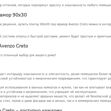
р оттенков, которые подчеркнут красоту и изысканность любого помеще
рамор 90x30
 решение, купить плитку 90x30 под мрамор Avenzo Creto можно в интерн
ой системе оплаты и быстрой доставке, ремонт будет простым и приятны
venzo Creto
это отличный выбор для вашего дома?
аст интерьеру изысканность и элегантность, делая помещение более п
ысокой устойчивостью к механическим повреждениям, что гарантирует д
для использования в ванных комнатах и кухнях, так как не впитывает вла
ся и устойчива к загрязнениям, что упрощает её эксплуатацию.
материалов и не выделяет вредных веществ, что делает её безопасной д
ки стен, полов и даже фасадов как в жилых, так и в коммерческих помещ
 Creto – доступно каждому