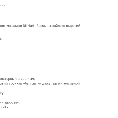
ния.
ет-магазине DillMart. Здесь вы найдете широкий
м.
росторным и светлым.
олгий срок службы плитки даже при интенсивной
гу.
ля здоровья.
ениях.