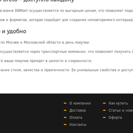
агазине DillMart осуществляется по выгодным ценам, что позволяет по
ков и форматов, которая подойдет для создания неповторимого интерьер
 и удобно
 по Москве и Московской области в день покупки.
 осуществляется через транспортные компании, что позволяет получить 
то ваша покупка приедет в целости и сохранности.
етание стиля, качества и практичности. Ее уникальные свойства и дост
О компании
Как купить
Доставка
Статьи и нов
Оплата
Оферта
Контакты