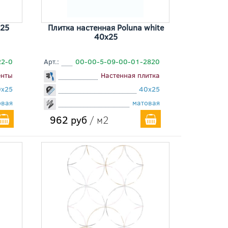
x25
Плитка настенная Poluna white
40x25
22-0
Арт.:
00-00-5-09-00-01-2820
енты
Настенная плитка
0x25
40x25
овая
матовая
962 руб
/ м2