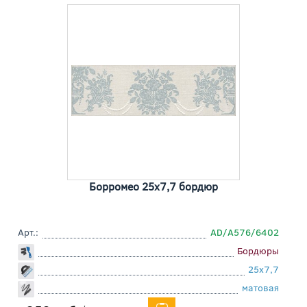
Борромео 25x7,7 бордюр
Арт.:
AD/A576/6402
Бордюры
25x7,7
матовая