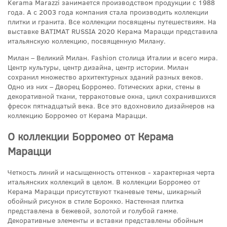
Kerama Marazzi занимается производством продукции с 1988
года. А с 2003 года компания стала производить коллекции
плитки и гранита. Все коллекции посвящены путешествиям. На
выставке BATIMAT RUSSIA 2020 Керама Марацци представила
итальянскую коллекцию, посвященную Милану.
Милан – Великий Милан. Fashion столица Италии и всего мира.
Центр культуры, центр дизайна, центр истории. Милан
сохранил множество архитектурных зданий разных веков.
Одно из них – Дворец Борромео. Готических арки, стены в
декоративной ткани, терракотовые окна, цикл сохранившихся
фресок пятнадцатый века. Все это вдохновило дизайнеров на
коллекцию Борромео от Керама Марацци.
О коллекции Борромео от Керама
Марацци
Четкость линий и насыщенность оттенков - характерная черта
итальянских коллекций в целом. В коллекции Борромео от
Керама Марацци присутствуют тканевые темы, шикарный
обойный рисунок в стиле Борокко. Настенная плитка
представлена в бежевой, золотой и голубой гамме.
Декоративные элементы и вставки представлены обойным