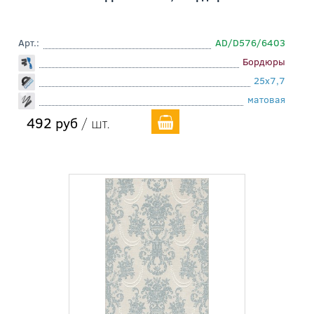
Арт.:
AD/D576/6403
Бордюры
25x7,7
матовая
492 руб
/ шт.