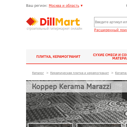
Ваш регион:
Москва и область
▼
строительный гипермаркет онлайн
Расширенный поис
СУХИЕ СМЕСИ И С
ПЛИТКА, КЕРАМОГРАНИТ
МАТЕР
Каталог
>
Керамическая плитка и керамогранит
>
Kerama 
Коррер Kerama Marazzi