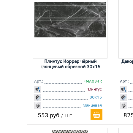
Плинтус Коррер чёрный
Деко
глянцевый обрезной 30x15
Арт.:
FMA034R
Арт.:
Плинтус
30x15
глянцевая
553 руб
/ шт.
875