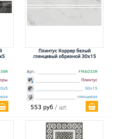
й
Плинтус Коррер белый
x5
глянцевый обрезной 30x15
039R
Арт.:
FMA033R
юры
Плинтус
30x5
30x15
евая
глянцевая
553 руб
/ шт.