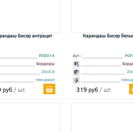
рандаш Бисер антрацит
Карандаш Бисер белы
POD014
Арт.:
POF
Бордюры
Борд
20x0,6
20
глянцевая
глянц
 руб
/ шт.
319 руб
/ шт.