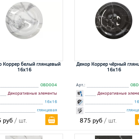
р Коррер белый глянцевый
Декор Коррер чёрный глян
16x16
16x16
OBD004
Арт.:
OBD
Декоративные элементы
Декоративные элем
16x16
1
глянцевая
глянц
 руб
/ шт.
875 руб
/ шт.