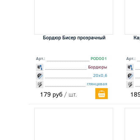
Бордюр Бисер прозрачный
Ка
Арт.:
POD001
Арт.:
Бордюры
20x0,6
глянцевая
179 руб
/ шт.
189