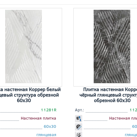
а настенная Коррер белый
Плитка настенная Корр
цевый структура обрезной
чёрный глянцевый струк
60x30
обрезной 60x30
11281R
Арт.:
112
Настенная плитка
Настенная пл
60x30
6
глянцевая
глянц