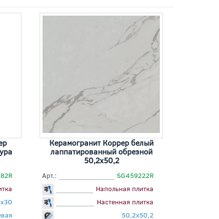
ер
Керамогранит Коррер белый
тура
лаппатированный обрезной
50,2x50,2
82R
Арт.:
SG459222R
итка
Напольная плитка
0x30
Настенная плитка
евая
50,2x50,2