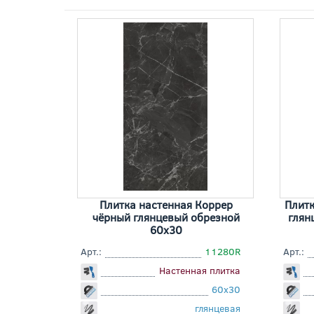
Плитка настенная Коррер
Плитк
чёрный глянцевый обрезной
глян
60x30
Арт.:
11280R
Арт.:
Настенная плитка
60x30
глянцевая