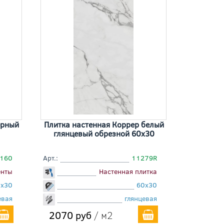
ёрный
Плитка настенная Коррер белый
глянцевый обрезной 60x30
D160
Арт.:
11279R
енты
Настенная плитка
0x30
60x30
евая
глянцевая
2070 руб
/ м2