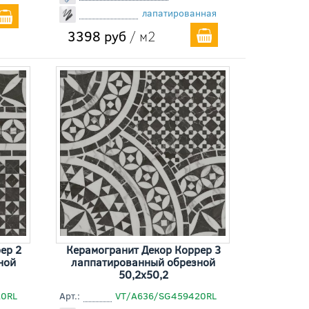
лапатированная
3398 руб
/ м2
ер 2
Керамогранит Декор Коррер 3
ной
лаппатированный обрезной
50,2x50,2
20RL
Арт.:
VT/A636/SG459420RL