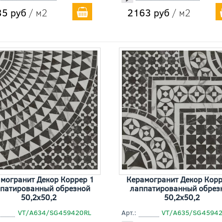
5 руб
/ м2
2163 руб
/ м2
могранит Декор Коррер 1
Керамогранит Декор Корр
патированный обрезной
лаппатированный обрез
50,2x50,2
50,2x50,2
VT/A634/SG459420RL
Арт.:
VT/A635/SG4594