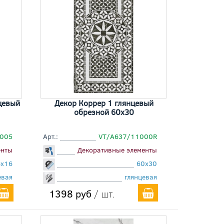
цевый
Декор Коррер 1 глянцевый
обрезной 60x30
005
Арт.:
VT/A637/11000R
енты
Декоративные элементы
6x16
60x30
евая
глянцевая
1398 руб
/ шт.