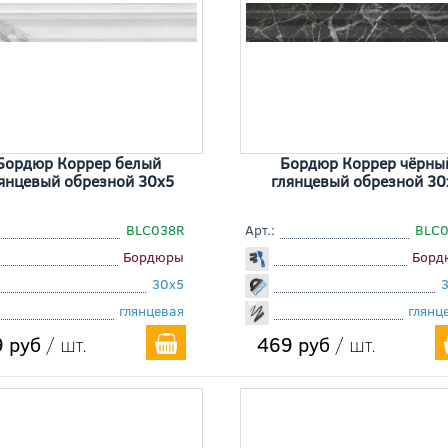
Бордюр Коррер белый
Бордюр Коррер чёрны
янцевый обрезной 30x5
глянцевый обрезной 30
BLC038R
Арт.:
BLC
Бордюры
Борд
30x5
глянцевая
глянц
 руб
/ шт.
469 руб
/ шт.