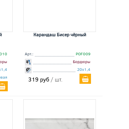
й
Карандаш Бисер чёрный
010
Арт.:
POF009
юры
Бордюры
x1,4
20x1,4
евая
319 руб
/ шт.