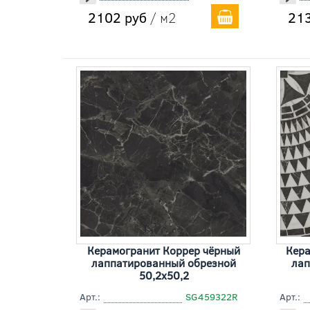
2102 руб
/ м2
213
Керамогранит Коррер чёрный
Кера
лаппатированный обрезной
лап
50,2x50,2
Арт.:
SG459322R
Арт.: