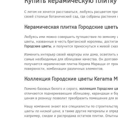
Купить керамическую плитку
С летом не хочется расставаться, любуясь расцветом при
своей столице ботанический сад, где собраны растения с
Керамическая плитка Городские цвет
Любуясь ими можно совершить путешествие по земному ш
цветы, названные в честь британской королевы, достига
Городские цветы
, и получится прикоснуться к живой сказ
Изменить интерьер своей квартиры или дома, осветлить 
самые необходимые для облицовки качества. Он долговеч
получается керамическая плитка Керама Марацци от про
поверхности, комбинации различных элементов.
Коллекция Городские цветы Kerama M
Помимо базовых белого и серого,
коллекция Городские ц
отличаются подчеркивающие облицовку, карандаши и бор
ценам в розницу позволит преобразить помещение для в
Нашу компанию знают все специалисты по строительству
цветы по низкой цене
, а также другие материалы и опре
например, скидки и распродажа остатков плитки. Опытны