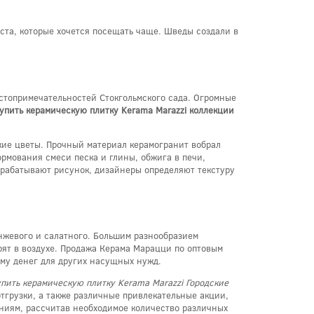
еста, которые хочется посещать чаще. Шведы создали в
стопримечательностей Стокгольмского сада. Огромные
упить керамическую плитку Kerama Marazzi коллекции
ие цветы. Прочный материал керамогранит вобрал
рмования смеси песка и глины, обжига в печи,
зрабатывают рисунок, дизайнеры определяют текстуру
анжевого и салатного. Большим разнообразием
ят в воздухе. Продажа Керама Марацци по оптовым
мму денег для других насущных нужд.
упить керамическую плитку Kerama Marazzi Городские
отгрузки, а также различные привлекательные акции,
аниям, рассчитав необходимое количество различных