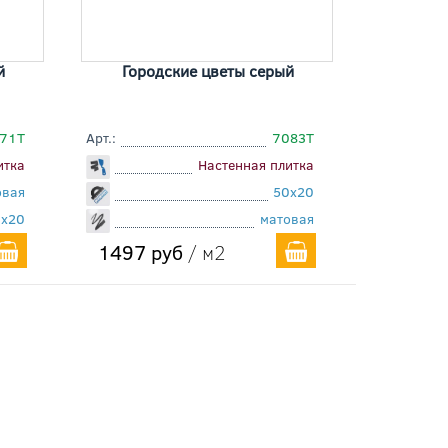
й
Городские цветы серый
71T
Арт.:
7083T
итка
Настенная плитка
овая
50x20
0x20
матовая
1497 руб
/ м2