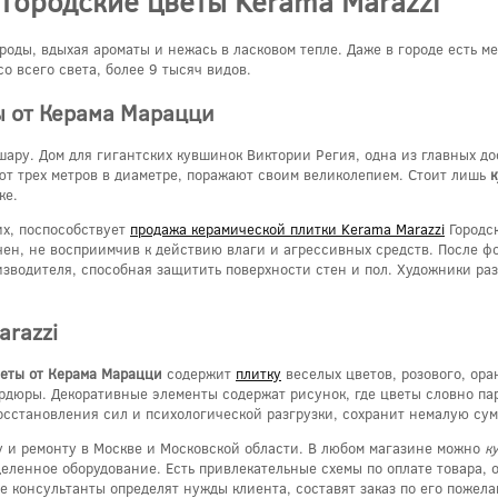
 Городские цветы Kerama Marazzi
роды, вдыхая ароматы и нежась в ласковом тепле. Даже в городе есть м
о всего света, более 9 тысяч видов.
ы от Керама Марацци
ару. Дом для гигантских кувшинок Виктории Регия, одна из главных до
ют трех метров в диаметре, поражают своим великолепием. Стоит лишь
к
ке.
их, поспособствует
продажа керамической плитки Kerama Marazzi
Городск
ен, не восприимчив к действию влаги и агрессивных средств. После фо
изводителя, способная защитить поверхности стен и пол. Художники ра
arazzi
веты от Керама Марацци
содержит
плитку
веселых цветов, розового, ор
дюры. Декоративные элементы содержат рисунок, где цветы словно пар
осстановления сил и психологической разгрузки, сохранит немалую су
 и ремонту в Москве и Московской области. В любом магазине можно
к
деленное оборудование. Есть привлекательные схемы по оплате товара, 
е консультанты определят нужды клиента, составят заказ по его пожел