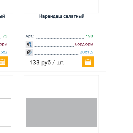
ый
Карандаш салатный
75
Арт.:
190
юры
Бордюры
25x2
20x1,5
133 руб
/ шт.