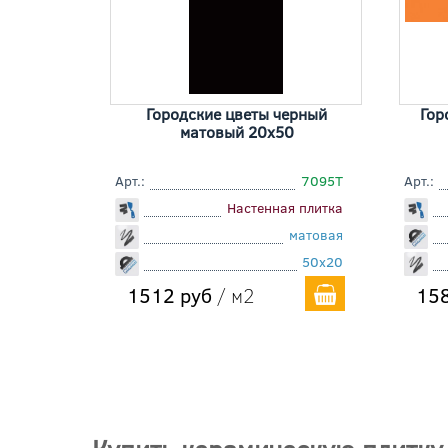
Городские цветы черный
Гор
матовый 20x50
Арт.:
7095T
Арт.:
Настенная плитка
матовая
50x20
1512 руб
/ м2
158