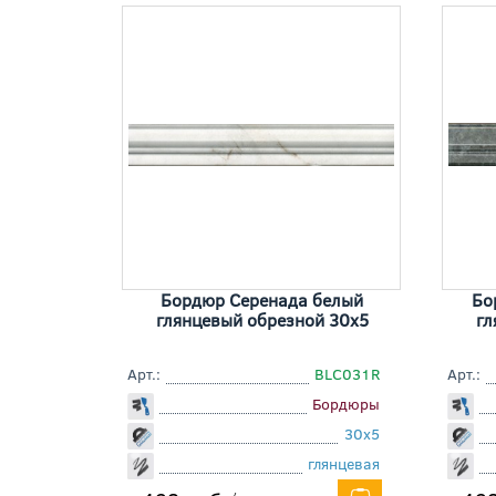
Бордюр Серенада белый
Бо
глянцевый обрезной 30x5
гл
Арт.:
BLC031R
Арт.:
Бордюры
30x5
глянцевая