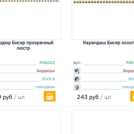
рдюр Бисер прозрачный
Карандаш Бисер золот
люстр
POD002
Арт.:
POD
Бордюры
Борд
20x0,6
20
глянцевая
глянц
 руб
/ шт.
243 руб
/ шт.