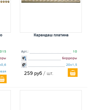
о
Карандаш платина
015
Арт.:
10
юры
Бордюры
x0,6
20x1,5
евая
259 руб
/ шт.