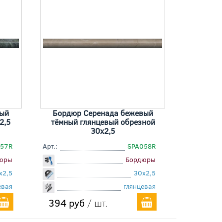
ный
Бордюр Серенада бежевый
2,5
тёмный глянцевый обрезной
30x2,5
057R
Арт.:
SPA058R
юры
Бордюры
x2,5
30x2,5
евая
глянцевая
394 руб
/ шт.