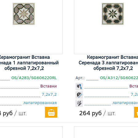
Керамогранит Вставка
Керамогранит Вставк
нада 1 лаппатированный
Серенада 3 лаппатирова
обрезной 7,2x7,2
обрезной 7,2x7,2
OS/A283/SG606220RL
Арт.:
OS/A312/SG6062
Вставки
Вст
7,2x7,2
7,2
лапатированная
лапатирова
 руб
/ шт.
264 руб
/ шт.