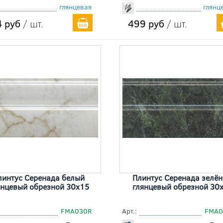
глянцевая
глянц
 руб
/ шт.
499 руб
/ шт.
линтус Серенада белый
Плинтус Серенада зелё
янцевый обрезной 30x15
глянцевый обрезной 30
FMA030R
Арт.:
FMA0