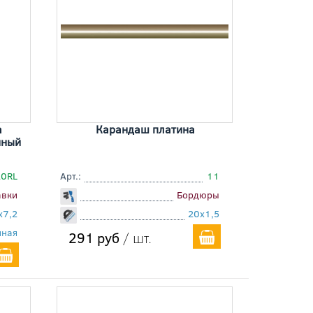
а
Карандаш платина
нный
20RL
Арт.:
11
авки
Бордюры
x7,2
20x1,5
нная
291 руб
/ шт.