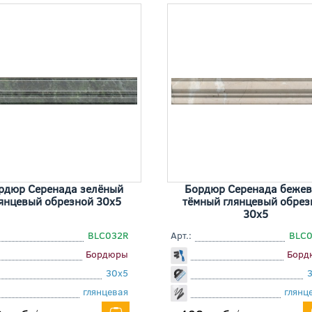
рдюр Серенада зелёный
Бордюр Серенада беже
янцевый обрезной 30x5
тёмный глянцевый обрез
30x5
BLC032R
Арт.:
BLC
Бордюры
Борд
30x5
глянцевая
глянц