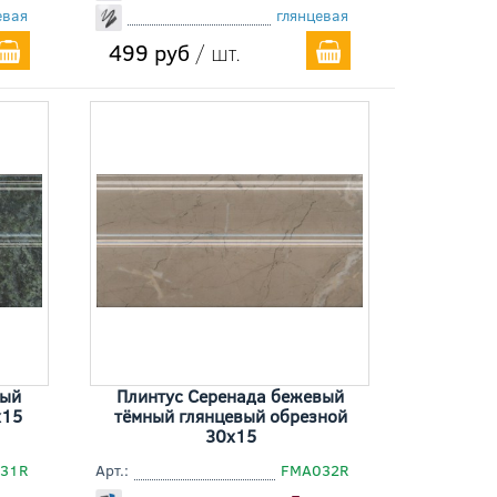
евая
глянцевая
499 руб
/ шт.
ный
Плинтус Серенада бежевый
x15
тёмный глянцевый обрезной
30x15
31R
Арт.:
FMA032R