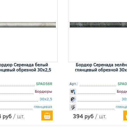
ордюр Серенада белый
Бордюр Серенада зелё
нцевый обрезной 30x2,5
глянцевый обрезной 30x
SPA056R
Арт.:
SPA
Бордюры
Борд
30x2,5
30
глянцевая
глянц
 руб
/ шт.
394 руб
/ шт.