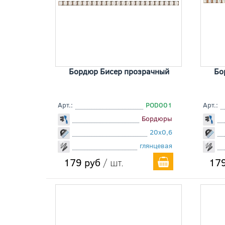
Бордюр Бисер прозрачный
Бо
Арт.:
POD001
Арт.:
Бордюры
20x0,6
глянцевая
179 руб
/ шт.
179