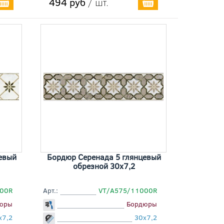
494 руб
/ шт.
евый
Бордюр Серенада 5 глянцевый
обрезной 30x7,2
00R
Арт.:
VT/A575/11000R
юры
Бордюры
x7,2
30x7,2