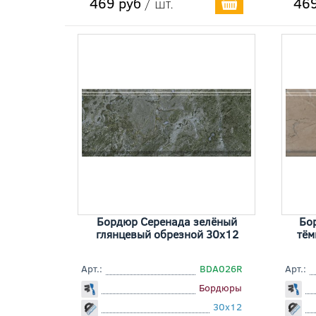
469 руб
/ шт.
469
Бордюр Серенада зелёный
Бо
глянцевый обрезной 30x12
тём
Арт.:
BDA026R
Арт.:
Бордюры
30x12