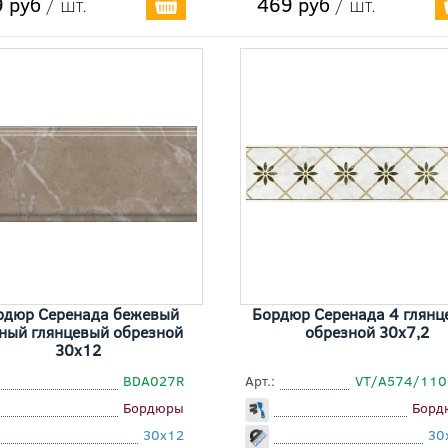
 руб
/ шт.
469 руб
/ шт.
рдюр Серенада бежевый
Бордюр Серенада 4 глянц
ный глянцевый обрезной
обрезной 30x7,2
30x12
BDA027R
Арт.:
VT/A574/110
Бордюры
Борд
30x12
30