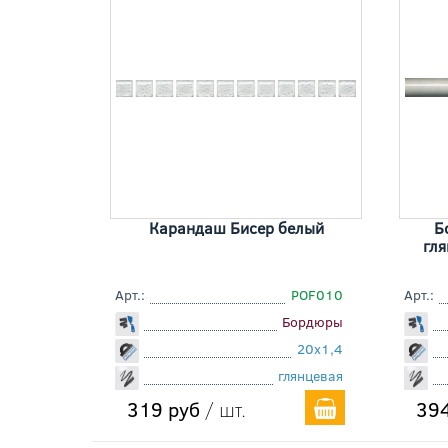
Карандаш Бисер белый
Б
гля
Арт.:
POF010
Арт.:
Бордюры
20x1,4
глянцевая
319 руб
/ шт.
394