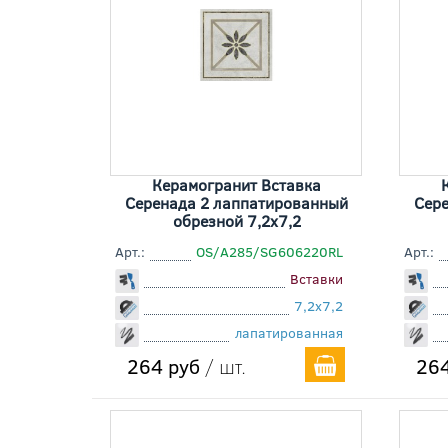
Керамогранит Вставка
Серенада 2 лаппатированный
Сере
обрезной 7,2x7,2
Арт.:
OS/A285/SG606220RL
Арт.:
Вставки
7,2x7,2
лапатированная
264 руб
/ шт.
264