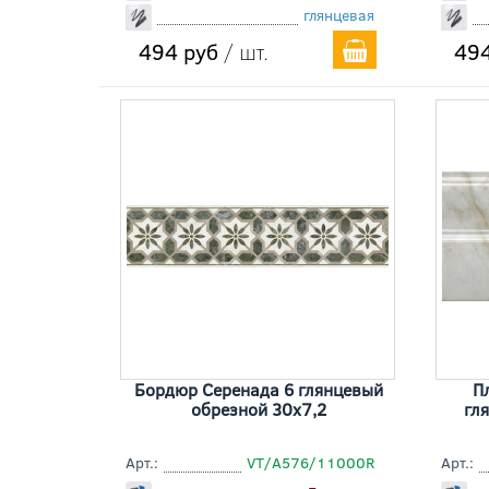
глянцевая
494 руб
/ шт.
494
Бордюр Серенада 6 глянцевый
П
обрезной 30x7,2
гл
Арт.:
VT/A576/11000R
Арт.: