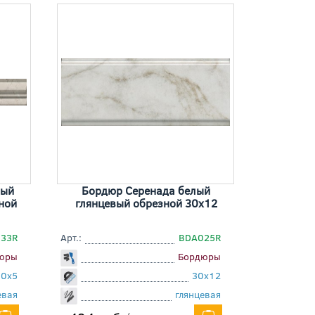
вый
Бордюр Серенада белый
ной
глянцевый обрезной 30x12
033R
Арт.:
BDA025R
юры
Бордюры
30x5
30x12
евая
глянцевая