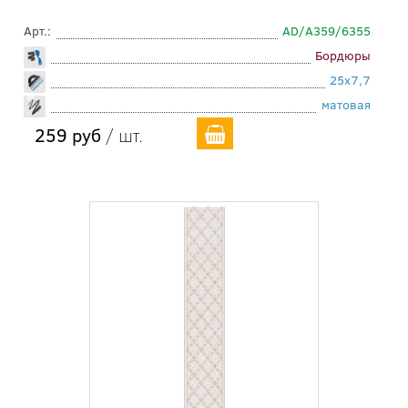
Арт.:
AD/A359/6355
Бордюры
25x7,7
матовая
259 руб
/ шт.