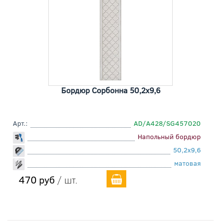
Бордюр Сорбонна 50,2x9,6
Арт.:
AD/A428/SG457020
Напольный бордюр
50,2x9,6
матовая
470 руб
/ шт.