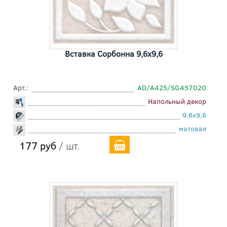
Вставка Сорбонна 9,6x9,6
Арт.:
AD/A425/SG457020
Напольный декор
9,6x9,6
матовая
177 руб
/ шт.