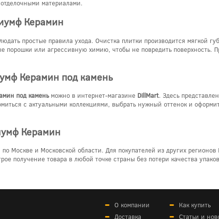
 отделочными материалами.
риумф Керамин
людать простые правила ухода. Очистка плитки производится мягкой гу
е порошки или агрессивную химию, чтобы не повредить поверхность. П
иумф Керамин под камень
амин под камень
можно в интернет-магазине
DillMart
. Здесь представле
омиться с актуальными коллекциями, выбрать нужный оттенок и оформи
иумф Керамин
 по Москве и Московской области. Для покупателей из других регионов
рое получение товара в любой точке страны без потери качества упаков
О компании
Как купить
Доставка
Статьи и нов