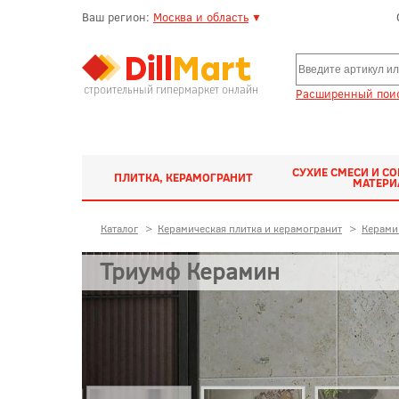
Ваш регион:
Москва и область
▼
строительный гипермаркет онлайн
Расширенный поис
СУХИЕ СМЕСИ И С
ПЛИТКА, КЕРАМОГРАНИТ
МАТЕР
Каталог
>
Керамическая плитка и керамогранит
>
Керами
Триумф Керамин