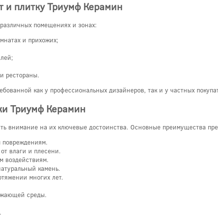
т и плитку Триумф Керамин
 различных помещениях и зонах:
омнатах и прихожих;
лей;
и рестораны.
ебованной как у профессиональных дизайнеров, так и у частных покупа
ки Триумф Керамин
тить внимание на их ключевые достоинства. Основные преимущества пр
м повреждениям.
от влаги и плесени.
м воздействиям.
натуральный камень.
отяжении многих лет.
.
ружающей среды.
.