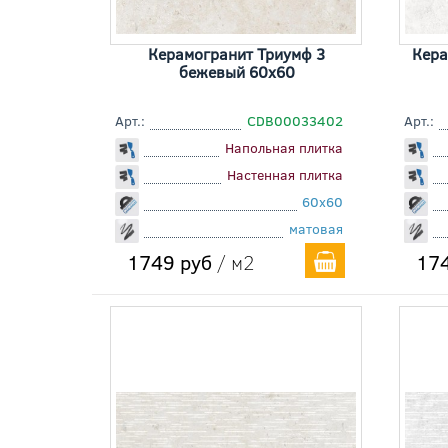
Керамогранит Триумф 3
Кера
бежевый 60x60
Арт.:
CDB00033402
Арт.:
Напольная плитка
Настенная плитка
60x60
матовая
1749 руб
/ м2
174