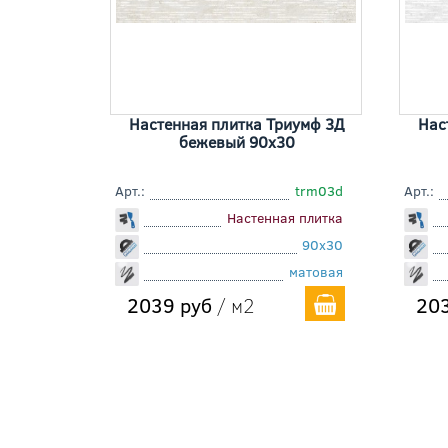
Настенная плитка Триумф 3Д
Нас
бежевый 90x30
Арт.:
trm03d
Арт.:
Настенная плитка
90x30
матовая
2039 руб
/ м2
203