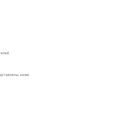
телей.
едставлены ниже: