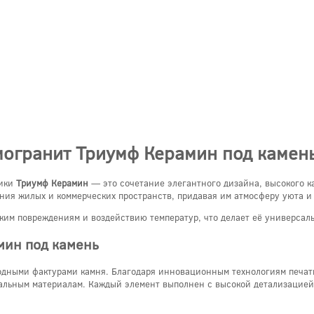
могранит Триумф Керамин под камен
рики
Триумф Керамин
— это сочетание элегантного дизайна, высокого к
ния жилых и коммерческих пространств, придавая им атмосферу уюта и 
ским повреждениям и воздействию температур, что делает её универсал
мин под камень
дными фактурами камня. Благодаря инновационным технологиям печати 
альным материалам. Каждый элемент выполнен с высокой детализацией