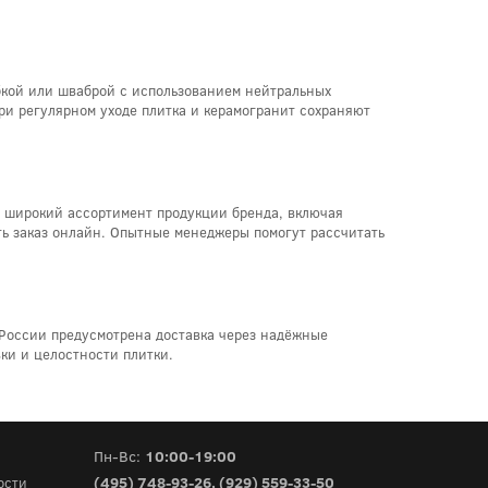
бкой или шваброй с использованием нейтральных
ри регулярном уходе плитка и керамогранит сохраняют
н широкий ассортимент продукции бренда, включая
ть заказ онлайн. Опытные менеджеры помогут рассчитать
 России предусмотрена доставка через надёжные
ки и целостности плитки.
Пн-Вс:
10:00-19:00
(495) 748-93-26
,
(929) 559-33-50
ости