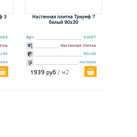
ф 3
Настенная плитка Триумф 7
белый 90x30
rm03
Арт.:
trm07
итка
Настенная плитка
0x30
90x30
овая
матовая
1939 руб
/ м2