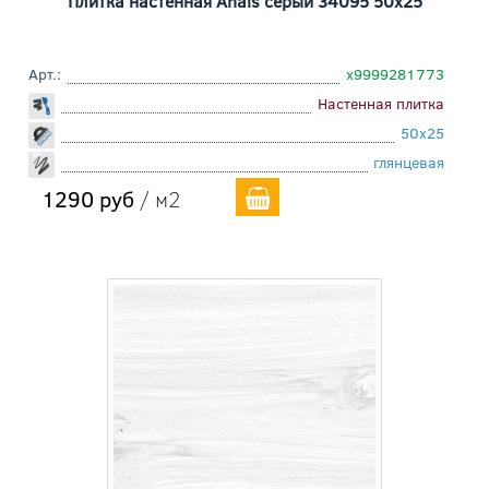
Плитка настенная Anais серый 34095 50x25
Арт.:
х9999281773
Настенная плитка
50x25
глянцевая
1290 руб
/ м2