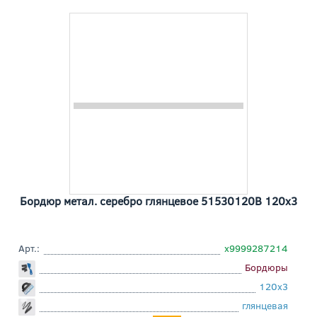
Бордюр метал. серебро глянцевое 51530120B 120x3
Арт.:
х9999287214
Бордюры
120x3
глянцевая