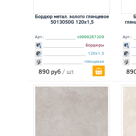
Бордюр метал. золото глянцевое
Б
5013050G 120x1,5
глян
Арт.:
х9999287209
Арт.:
Бордюры
120x1,5
глянцевая
890 руб
/ шт.
890