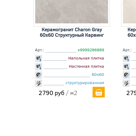
Керамогранит Charon Gray
Кер
60x60 Cтруктурный Карвинг
60x
Арт.:
х9999286889
Арт.:
Напольная плитка
Настенная плитка
60x60
структурированная
2790 руб
/ м2
279