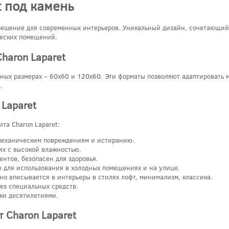
 под камень
 решение для современных интерьеров. Уникальный дизайн, сочетающий 
ческих помещений.
haron Laparet
рных размерах – 60x60 и 120x60. Эти форматы позволяют адаптировать 
.
Laparet
та Charon Laparet:
 механическим повреждениям и истиранию.
ях с высокой влажностью.
ентов, безопасен для здоровья.
н для использования в холодных помещениях и на улице.
но вписывается в интерьеры в стилях лофт, минимализм, классика.
без специальных средств.
ики десятилетиями.
 Charon Laparet