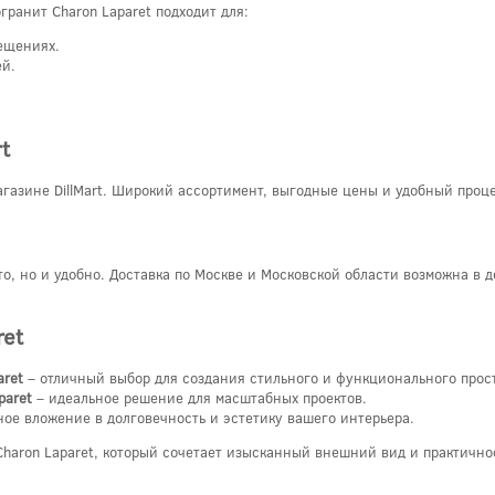
ранит Charon Laparet подходит для:
ещениях.
ей.
t
агазине DillMart. Широкий ассортимент, выгодные цены и удобный проц
сто, но и удобно. Доставка по Москве и Московской области возможна в 
ret
aret
– отличный выбор для создания стильного и функционального прос
paret
– идеальное решение для масштабных проектов.
ное вложение в долговечность и эстетику вашего интерьера.
Charon Laparet, который сочетает изысканный внешний вид и практично