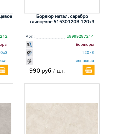
цевое
Бордюр метал. серебро
глянцевое 51530120B 120x3
7212
Арт.:
х9999287214
юры
Бордюры
20x3
120x3
евая
глянцевая
990 руб
/ шт.