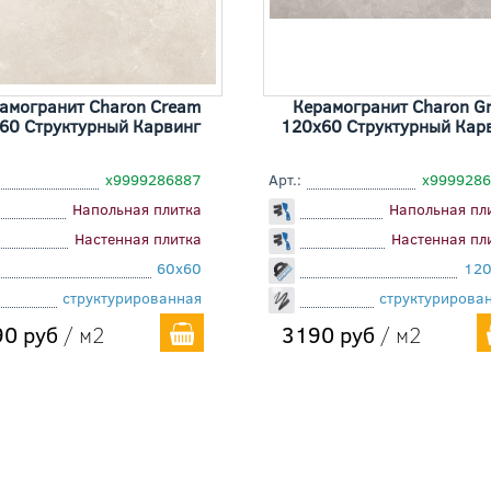
амогранит Charon Cream
Керамогранит Charon G
60 Cтруктурный Карвинг
120x60 Cтруктурный Кар
х9999286887
Арт.:
х999928
Напольная плитка
Напольная пл
Настенная плитка
Настенная пл
60x60
120
структурированная
структурирова
0 руб
/ м2
3190 руб
/ м2