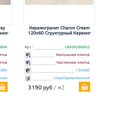
ray
Керамогранит Charon Cream
винг
120x60 Cтруктурный Карвинг
6864
Арт.:
х9999286862
итка
Напольная плитка
итка
Настенная плитка
x60
120x60
нная
структурированная
3190 руб
/ м2