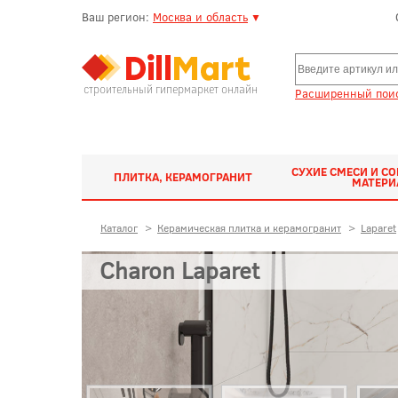
Ваш регион:
Москва и область
▼
строительный гипермаркет онлайн
Расширенный поис
СУХИЕ СМЕСИ И С
ПЛИТКА, КЕРАМОГРАНИТ
МАТЕР
Каталог
>
Керамическая плитка и керамогранит
>
Laparet
Charon Laparet