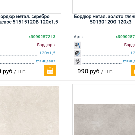
ордюр метал. серебро
Бордюр метал. золото глян
цевое 51515120B 120x1,5
50130120G 120x3
х9999287213
Арт.:
х999928
Бордюры
Борд
120x1,5
1
глянцевая
глянц
 руб
/ шт.
990 руб
/ шт.