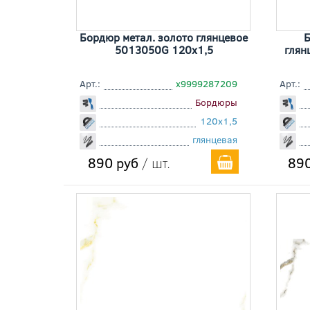
Бордюр метал. золото глянцевое
Б
5013050G 120x1,5
глян
Арт.:
х9999287209
Арт.:
Бордюры
120x1,5
глянцевая
890 руб
/ шт.
890