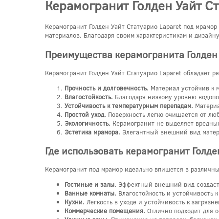
Керамогранит Голден Уайт Ст
Керамогранит Голден Уайт Статуарио Laparet под мрамор
материалов. Благодаря своим характеристикам и дизайну
Преимущества керамогранита Голден 
Керамогранит Голден Уайт Статуарио Laparet обладает р
Прочность и долговечность.
Материал устойчив к м
Влагостойкость.
Благодаря низкому уровню водопог
Устойчивость к температурным перепадам.
Материа
Простой уход.
Поверхность легко очищается от люб
Экологичность.
Керамогранит не выделяет вредных
Эстетика мрамора.
Элегантный внешний вид матер
Где использовать керамогранит Голде
Керамогранит под мрамор идеально впишется в различн
Гостиные и залы.
Эффектный внешний вид создаст 
Ванные комнаты.
Влагостойкость и устойчивость 
Кухни.
Легкость в уходе и устойчивость к загрязн
Коммерческие помещения.
Отлично подходит для о