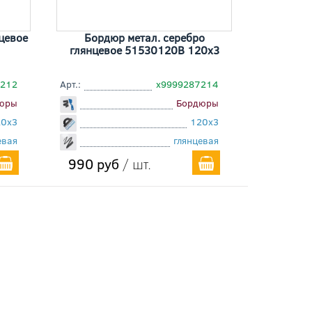
цевое
Бордюр метал. серебро
глянцевое 51530120B 120x3
7212
Арт.:
х9999287214
юры
Бордюры
20x3
120x3
евая
глянцевая
990 руб
/ шт.