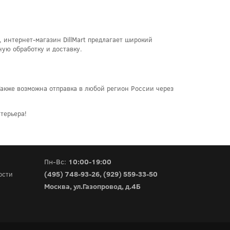
, интернет-магазин DillMart предлагает широкий
ную обработку и доставку.
Также возможна отправка в любой регион России через
терьера!
Пн-Вс:
10:00-19:00
(495) 748-93-26
,
(929) 559-33-50
ости
Москва, ул.Газопровод, д.4Б