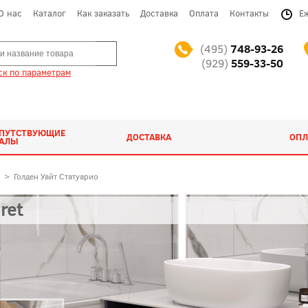
О нас
Каталог
Как заказать
Доставка
Оплата
Контакты
Е
(495)
748-93-26
(929)
559-33-50
к по параметрам
ОПУТСТВУЮЩИЕ
ДОСТАВКА
ОПЛ
ИАЛЫ
>
Голден Уайт Статуарио
ret