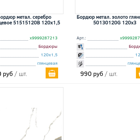
ордюр метал. серебро
Бордюр метал. золото глян
цевое 51515120B 120x1,5
50130120G 120x3
х9999287213
Арт.:
х999928
Бордюры
Борд
120x1,5
1
глянцевая
глянц
 руб
/ шт.
990 руб
/ шт.