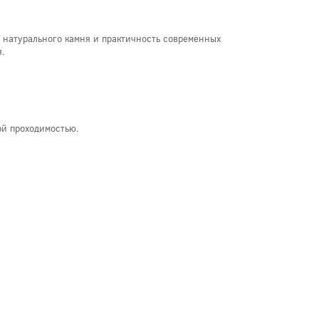
у натурального камня и практичность современных
я.
ой проходимостью.