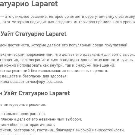
атуарио Laparet
 — это стильное решение, которое сочетает в себе утонченную эстетик
, этот материал подходит для создания интерьеров премиального уровн
Уайт Статуарио Laparet
ядом достоинств, которые делают его популярным среди покупателей.
еханическим повреждениям, что делает его идеальным для зон с высок
лощения, керамогранит отлично подходит для ванных комнат и кухонь.
л можно использовать как внутри, так и снаружи помещений.
ых загрязнений без использования специальных средств.
 веществ и безопасен для здоровья.
иала создает атмосферу роскоши.
н Уайт Статуарио Laparet
ые интерьерные решения:
стильное пространство.
к плесени делают его незаменимым выбором.
ениям обеспечат практичность.
фисов, ресторанов, гостиниц благодаря высокой износостойкости.