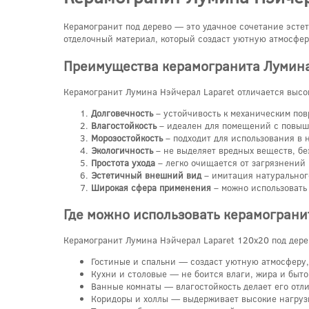
Керамогранит под дерево — это удачное сочетание эсте
отделочный материал, который создаст уютную атмосфе
Преимущества керамогранита Лумина
Керамогранит Лумина Нэйчерал Laparet отличается выс
Долговечность
– устойчивость к механическим пов
Влагостойкость
– идеален для помещений с повыше
Морозостойкость
– подходит для использования в 
Экологичность
– не выделяет вредных веществ, бе
Простота ухода
– легко очищается от загрязнений 
Эстетичный внешний вид
– имитация натурального
Широкая сфера применения
– можно использовать
Где можно использовать керамограни
Керамогранит Лумина Нэйчерал Laparet 120x20 под дер
Гостиные и спальни — создаст уютную атмосферу, 
Кухни и столовые — не боится влаги, жира и быто
Ванные комнаты — влагостойкость делает его отл
Коридоры и холлы — выдерживает высокие нагрузк