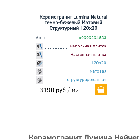
Керамогранит Lumina Natural
темно-бежевый Матовый
Структурный 120x20
Арт.:
х9999294533
Напольная плитка
Настенная плитка
120x20
матовая
структурированная
3190 руб
/ м2
Керамогранит Лумина Нэйчер