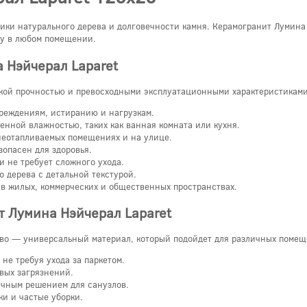
тики натурального дерева и долговечности камня. Керамогранит Лумин
ру в любом помещении.
 Нэйчерал Laparet
окой прочностью и превосходными эксплуатационными характеристиками
реждениям, истиранию и нагрузкам.
нной влажностью, таких как ванная комната или кухня.
неотапливаемых помещениях и на улице.
зопасен для здоровья.
и не требует сложного ухода.
 дерева с детальной текстурой.
 в жилых, коммерческих и общественных пространствах.
т Лумина Нэйчерал Laparet
ево — универсальный материал, который подойдет для различных помещ
не требуя ухода за паркетом.
вых загрязнений.
ичным решением для санузлов.
и и частые уборки.