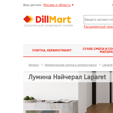
Ваш регион:
Москва и область
▼
строительный гипермаркет онлайн
Расширенный поис
СУХИЕ СМЕСИ И С
ПЛИТКА, КЕРАМОГРАНИТ
МАТЕР
Каталог
>
Керамическая плитка и керамогранит
>
Laparet
Лумина Нэйчерал Laparet