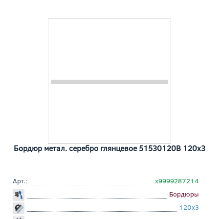
Бордюр метал. серебро глянцевое 51530120B 120x3
Арт.:
х9999287214
Бордюры
120x3