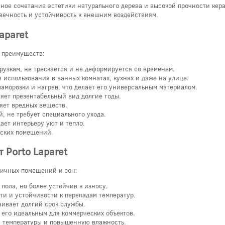
ичное сочетание эстетики натурального дерева и высокой прочности кер
вечность и устойчивость к внешним воздействиям.
aparet
х преимуществ:
рузкам, не трескается и не деформируется со временем.
я использования в ванных комнатах, кухнях и даже на улице.
аморозки и нагрев, что делает его универсальным материалом.
яет презентабельный вид долгие годы.
ляет вредных веществ.
, не требует специального ухода.
ает интерьеру уют и тепло.
еских помещений.
 Porto Laparet
личных помещений и зон:
пола, но более устойчив к износу.
ти и устойчивости к перепадам температур.
чивает долгий срок службы.
 его идеальным для коммерческих объектов.
е температуры и повышенную влажность.