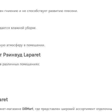
ен гниению и не способствует развитию плесени.
ддается влажной уборке.
тную атмосферу в помещении.
 Рэинвуд Laparet
в различных помещениях:
aret
ернет-магазине
DillMart
, где представлен широкий ассортимент отделочн