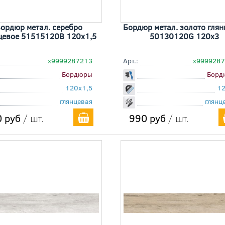
ордюр метал. серебро
Бордюр метал. золото глян
цевое 51515120B 120x1,5
50130120G 120x3
х9999287213
Арт.:
х999928
Бордюры
Борд
120x1,5
1
глянцевая
глянц
 руб
/ шт.
990 руб
/ шт.