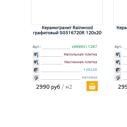
Керамогранит Rainwood
Кера
графитовый SG516720R 120x20
Арт.:
х9999311287
Арт.:
Напольная плитка
Настенная плитка
120x20
матовая
2990 руб
/ м2
299