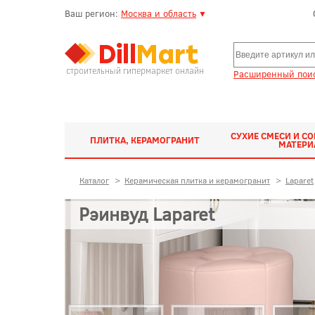
Ваш регион:
Москва и область
▼
строительный гипермаркет онлайн
Расширенный поис
СУХИЕ СМЕСИ И С
ПЛИТКА, КЕРАМОГРАНИТ
МАТЕР
Каталог
>
Керамическая плитка и керамогранит
>
Laparet
Рэинвуд Laparet