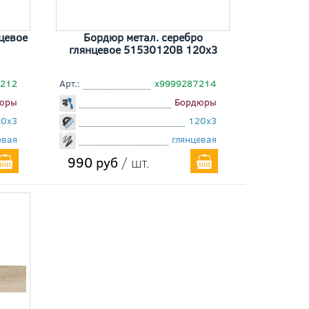
цевое
Бордюр метал. серебро
глянцевое 51530120B 120x3
7212
Арт.:
х9999287214
юры
Бордюры
20x3
120x3
евая
глянцевая
990 руб
/ шт.