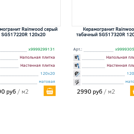
могранит Rainwood серый
Керамогранит Rainwoo
SG517220R 120x20
табачный SG517320R 12
х9999299131
Арт.:
х999930
Напольная плитка
Напольная пл
Настенная плитка
Настенная пл
120x20
120
матовая
мат
0 руб
/ м2
2990 руб
/ м2