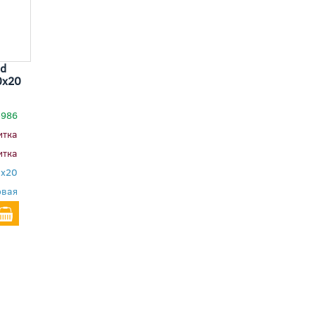
d
0x20
5986
итка
итка
x20
овая