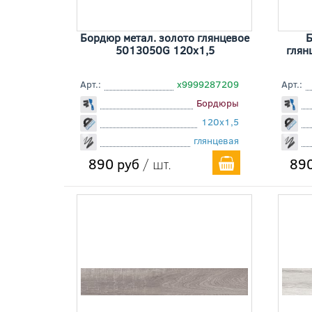
Бордюр метал. золото глянцевое
Б
5013050G 120x1,5
глян
Арт.:
х9999287209
Арт.:
Бордюры
120x1,5
глянцевая
890 руб
/ шт.
890