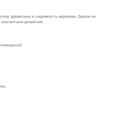
тетику древесины и надежность керамики. Одним из
и элегантным дизайном.
х помещений.
иях.