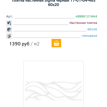
Плитка настенная Sigma чёрный 17-01-04-463
60x20
Арт.:
х9999121644
Настенная плитка
60x20
глянцевая
1390 руб
/ м2