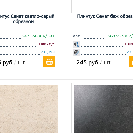
нтус Сенат светло-серый
Плинтус Сенат беж обре
обрезной
SG155800R/5BT
Арт.:
SG155700R/
Плинтус
Пли
40,2x8
40
 руб
/ шт.
245 руб
/ шт.