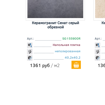
Керамогранит Сенат серый
К
обрезной
Арт.:
SG155900R
Арт.:
Напольная плитка
неполированная
40,2x40,2
1361 руб
/ м2
136