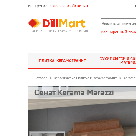
Ваш регион:
Москва и область
▼
строительный гипермаркет онлайн
Расширенный поис
СУХИЕ СМЕСИ И С
ПЛИТКА, КЕРАМОГРАНИТ
МАТЕР
Каталог
>
Керамическая плитка и керамогранит
>
Kerama 
Сенат Kerama Marazzi