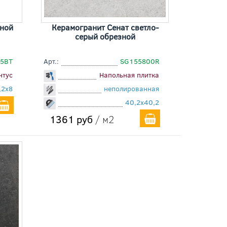
зной
Керамогранит Сенат светло-
серый обрезной
5BT
Арт.:
SG155800R
нтус
Напольная плитка
,2x8
неполированная
40,2x40,2
1361 руб
/ м2