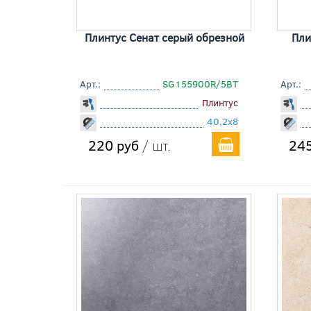
Плинтус Сенат серый обрезной
Пли
Арт.:
SG155900R/5BT
Арт.:
Плинтус
40,2x8
220 руб
/ шт.
245