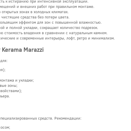
ость к истиранию при интенсивной эксплуатации.
омещений и внешних работ при правильном монтаже.
 открытых зонах в холодных климатах.
 чистящие средства без потери цвета.
кользящим эффектом для зон с повышенной влажностью.
ой и полной укладки, сокращает количество подрезок.
ю стоимость владения в сравнении с натуральным камнем.
сические и современные интерьеры, лофт, ретро и минимализм.
 Kerama Marazzi
для:
я);
монтажа и укладки;
овые зоны;
свойствами);
рьера.
 специализированных средств. Рекомендации:
сосом;