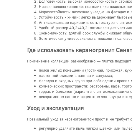
Долговечность: высокая износостойкость и стойк
Низкое водопоглощение: подходит для влажных п
Морозостойкость: возможна укладка на фасадах и в
Устойчивость к химии: легко выдерживает бытовые
Антискользящие вариации: есть текстуры с антис
Удобный размер 40,2x40,2: оптимален для частичн
Экономичность: долгий срок службы снижает общу
Эстетическая универсальность: подходит под клас
Где использовать керамогранит Сенат
Применение коллекции разнообразно — плитка подходит 
полов жилых помещений (гостиная, прихожая, кухн
настенной отделки в ванных и санузлах;
фасадов и входных групп при соблюдении правил 
коммерческих пространств: рестораны, кафе, торг
террас и балконов (варианты с антискользящими 
декоративных панно и акцентных зон внутри инте
Уход и эксплуатация
Правильный уход за керамогранитом прост и не требует
регулярно удаляйте пыль мягкой щеткой или пыле