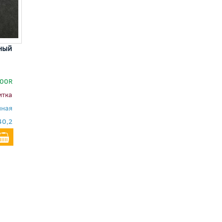
ный
00R
итка
нная
40,2