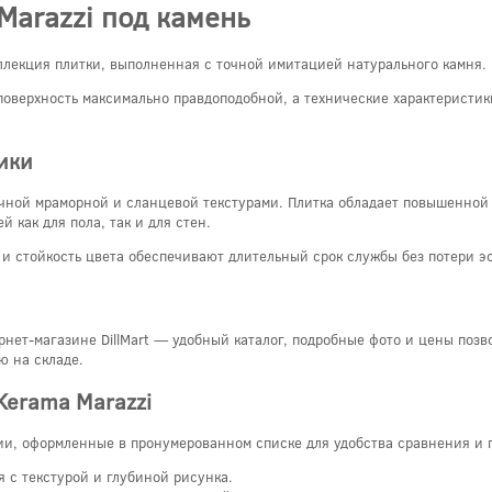
Marazzi под камень
ллекция плитки, выполненная с точной имитацией натурального камня.
поверхность максимально правдоподобной, а технические характеристик
ики
ичной мраморной и сланцевой текстурами. Плитка обладает повышенной
 как для пола, так и для стен.
ь и стойкость цвета обеспечивают длительный срок службы без потери э
рнет-магазине DillMart — удобный каталог, подробные фото и цены позв
ю на складе.
Kerama Marazzi
и, оформленные в пронумерованном списке для удобства сравнения и 
 с текстурой и глубиной рисунка.