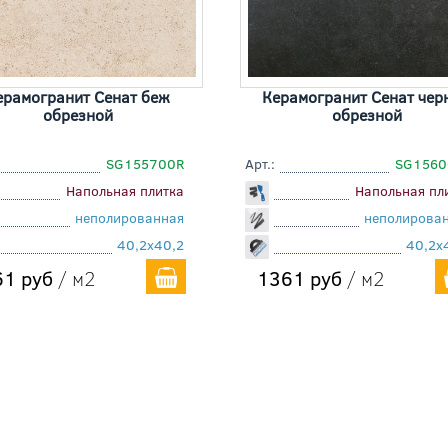
ерамогранит Сенат беж
Керамогранит Сенат чер
обрезной
обрезной
SG155700R
Арт.:
SG1560
Напольная плитка
Напольная пл
неполированная
неполирова
40,2x40,2
40,2x
1 руб
/ м2
1361 руб
/ м2