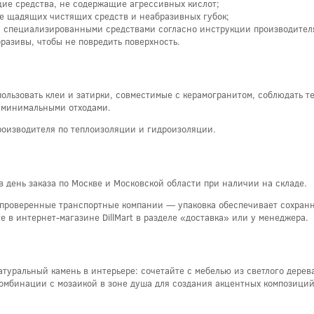
щие средства, не содержащие агрессивных кислот;
е щадящих чистящих средств и неабразивных губок;
я специализированными средствами согласно инструкции производител
разивы, чтобы не повредить поверхность.
пользовать клеи и затирки, совместимые с керамогранитом, соблюдать 
с минимальными отходами.
оизводителя по теплоизоляции и гидроизоляции.
в день заказа по Москве и Московской области при наличии на складе.
 проверенные транспортные компании — упаковка обеспечивает сохранн
е в интернет-магазине DillMart в разделе «доставка» или у менеджера.
атуральный камень в интерьере: сочетайте с мебелью из светлого дере
омбинации с мозаикой в зоне душа для создания акцентных композиций.