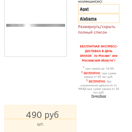
коллекции(ях):
Agat
Alabama
Развернуть/скрыть
полный список
БЕСПЛАТНАЯ ЭКСПРЕСС-
ДОСТАВКА В ДЕНЬ
1
2
ЗАКАЗА
по Москве
или
3
Московской области
!
1
при заказе до 14-00.
2
БЕСПЛАТНО
, при сумме
заказа от 20 тыс.руб.
3
БЕСПЛАТНО
, без
ограничения дальности от
МКАД при сумме заказа от 30
тыс.руб.
Подробнее
490 руб
шт.
*Цена указана с учетом НДС