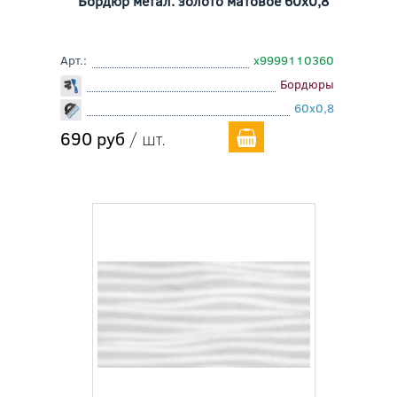
Бордюр метал. золото матовое 60x0,8
Арт.:
х9999110360
Бордюры
60x0,8
690 руб
/ шт.