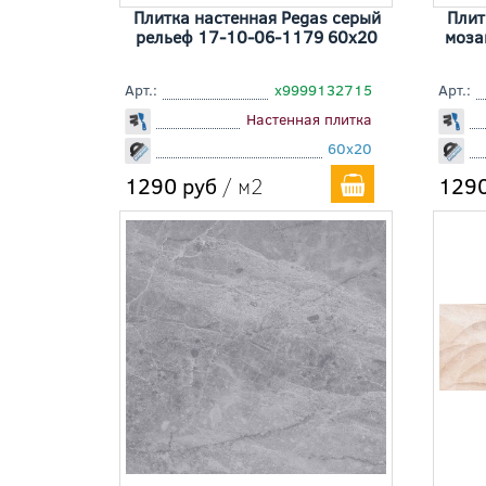
Плитка настенная Pegas серый
Плит
рельеф 17-10-06-1179 60x20
моза
Арт.:
х9999132715
Арт.:
Настенная плитка
60x20
1290 руб
/ м2
1290