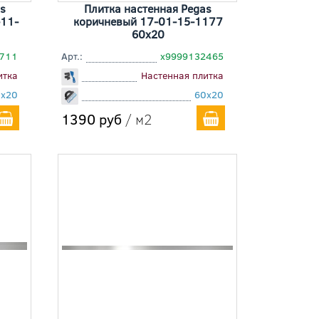
s
Плитка настенная Pegas
11-
коричневый 17-01-15-1177
60x20
2711
Арт.:
х9999132465
итка
Настенная плитка
0x20
60x20
1390 руб
/ м2