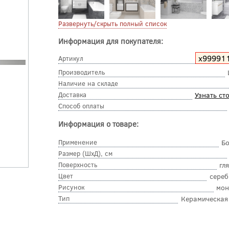
Развернуть/скрыть полный список
Информация для покупателя:
х99991
Артикул
Производитель
Наличие на складе
Доставка
Узнать ст
Способ оплаты
Информация о товаре:
Применение
Б
Размер (ШхД), см
Поверхность
гл
Цвет
сере
Рисунок
мон
Тип
Керамическая