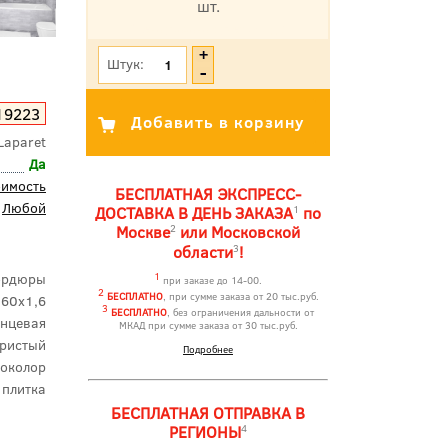
шт.
*Цена указана с учетом НДС
Штук:
19223
Laparet
Да
оимость
БЕСПЛАТНАЯ ЭКСПРЕСС-
Любой
1
ДОСТАВКА В ДЕНЬ ЗАКАЗА
по
2
Москве
или Московской
3
области
!
ордюры
1
при заказе до 14-00.
2
БЕСПЛАТНО
, при сумме заказа от 20 тыс.руб.
60x1,6
3
БЕСПЛАТНО
, без ограничения дальности от
янцевая
МКАД при сумме заказа от 30 тыс.руб.
бристый
Подробнее
околор
 плитка
БЕСПЛАТНАЯ ОТПРАВКА В
4
РЕГИОНЫ