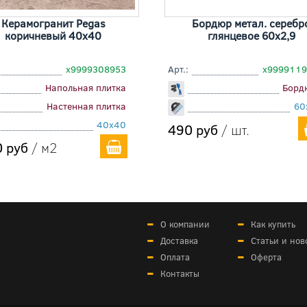
Керамогранит Pegas
Бордюр метал. серебр
коричневый 40x40
глянцевое 60x2,9
х9999308953
Арт.:
х999911
Напольная плитка
Борд
Настенная плитка
60
40x40
490 руб
/ шт.
 руб
/ м2
О компании
Как купить
Доставка
Статьи и нов
Оплата
Оферта
Контакты