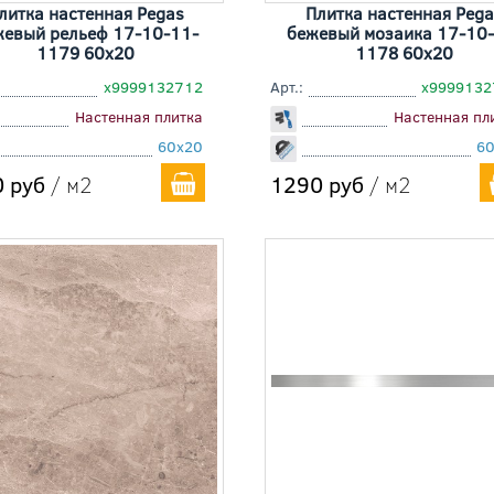
литка настенная Pegas
Плитка настенная Pega
жевый рельеф 17-10-11-
бежевый мозаика 17-10-
1179 60x20
1178 60x20
х9999132712
Арт.:
х999913
Настенная плитка
Настенная пл
60x20
6
 руб
/ м2
1290 руб
/ м2