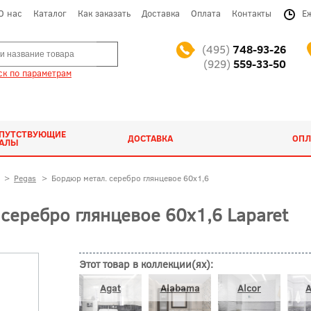
О нас
Каталог
Как заказать
Доставка
Оплата
Контакты
Е
(495)
748-93-26
(929)
559-33-50
к по параметрам
ОПУТСТВУЮЩИЕ
ДОСТАВКА
ОПЛ
ИАЛЫ
>
Pegas
>
Бордюр метал. серебро глянцевое 60x1,6
серебро глянцевое 60x1,6 Laparet
Этот товар в коллекции(ях):
Agat
Alabama
Alcor
A