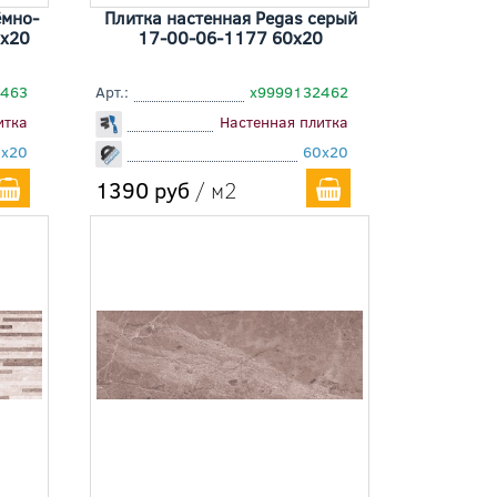
ёмно-
Плитка настенная Pegas серый
0x20
17-00-06-1177 60x20
2463
Арт.:
х9999132462
итка
Настенная плитка
0x20
60x20
1390 руб
/ м2