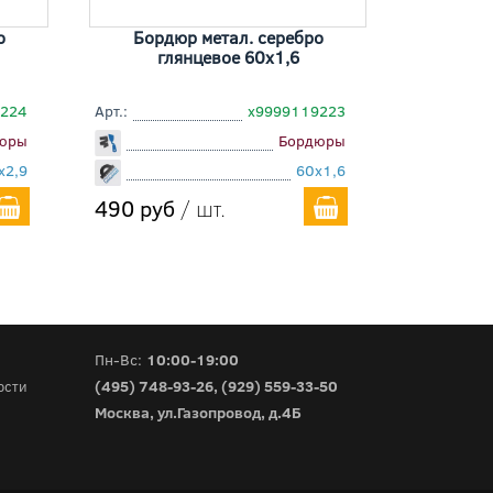
о
Бордюр метал. серебро
глянцевое 60x1,6
9224
Арт.:
х9999119223
юры
Бордюры
x2,9
60x1,6
490 руб
/ шт.
Пн-Вс:
10:00-19:00
(495) 748-93-26
,
(929) 559-33-50
ости
Москва, ул.Газопровод, д.4Б