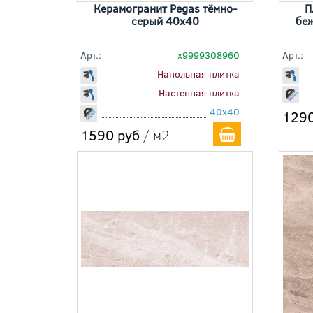
Керамогранит Pegas тёмно-
П
серый 40x40
бе
Арт.:
х9999308960
Арт.:
Напольная плитка
Настенная плитка
40x40
1290
1590 руб
/ м2