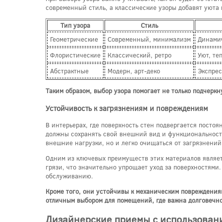
современный стиль, а классические узоры добавят уюта
Тип узора
Стиль
Геометрические
Современный, минимализм
Динамич
Флористические
Классический, ретро
Уют, те
Абстрактные
Модерн, арт-деко
Экспрес
Таким образом, выбор узора помогает не только подчерк
Устойчивость к загрязнениям и повреждениям
В интерьерах, где поверхность стен подвергается посто
должны сохранять свой внешний вид и функциональность
внешние нагрузки, но и легко очищаться от загрязнени
Одним из ключевых преимуществ этих материалов являет
грязи, что значительно упрощает уход за поверхностями
обслуживанию.
Кроме того, они устойчивы к механическим повреждениям
отличным выбором для помещений, где важна долговечно
Дизайнерские приемы с использован