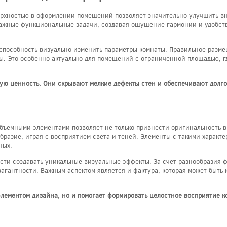
ерхностью в оформлении помещений позволяет значительно улучшить в
важные функциональные задачи, создавая ощущение гармонии и удобств
способность визуально изменить параметры комнаты. Правильное разме
ры. Это особенно актуально для помещений с ограниченной площадью, 
ую ценность. Они скрывают мелкие дефекты стен и обеспечивают долго
бъемными элементами позволяет не только привнести оригинальность в
разие, играя с восприятием света и теней. Элементы с такими характе
ных.
сти создавать уникальные визуальные эффекты. За счет разнообразия ф
агантности. Важным аспектом является и фактура, которая может быть к
лементом дизайна, но и помогает формировать целостное восприятие ко