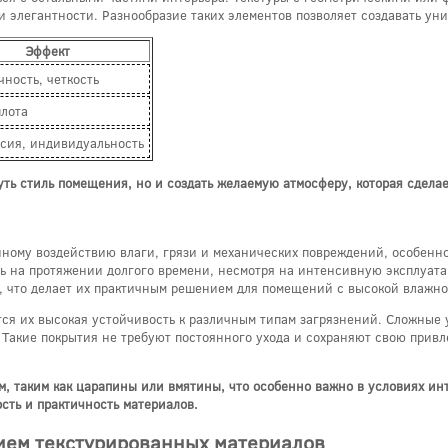
 и элегантности. Разнообразие таких элементов позволяет создавать у
Эффект
ность, четкость
плота
сия, индивидуальность
нуть стиль помещения, но и создать желаемую атмосферу, которая сдел
янному воздействию влаги, грязи и механических повреждений, особенн
 на протяжении долгого времени, несмотря на интенсивную эксплуата
й, что делает их практичным решением для помещений с высокой влажно
ся их высокая устойчивость к различным типам загрязнений. Сложные у
. Такие покрытия не требуют постоянного ухода и сохраняют свою прив
, таким как царапины или вмятины, что особенно важно в условиях ин
сть и практичность материалов.
ием текстурированных материалов