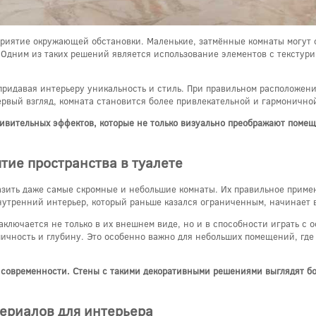
иятие окружающей обстановки. Маленькие, затмённые комнаты могут с
 Одним из таких решений является использование элементов с текстур
придавая интерьеру уникальность и стиль. При правильном расположени
рвый взгляд, комната становится более привлекательной и гармонично
дивительных эффектов, которые не только визуально преображают помеще
тие пространства в туалете
азить даже самые скромные и небольшие комнаты. Их правильное приме
нутренний интерьер, который раньше казался ограниченным, начинает 
аключается не только в их внешнем виде, но и в способности играть с
мичность и глубину. Это особенно важно для небольших помещений, где
и современности. Стены с такими декоративными решениями выглядят б
ериалов для интерьера