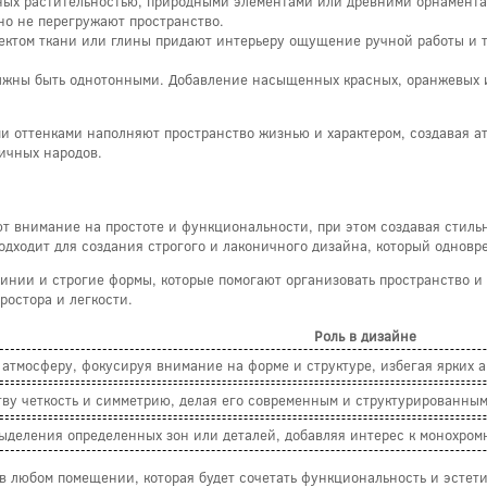
ных растительностью, природными элементами или древними орнаментам
но не перегружают пространство.
фектом ткани или глины придают интерьеру ощущение ручной работы и т
должны быть однотонными. Добавление насыщенных красных, оранжевых 
 оттенками наполняют пространство жизнью и характером, создавая атм
ичных народов.
т внимание на простоте и функциональности, при этом создавая стил
подходит для создания строгого и лаконичного дизайна, который однов
инии и строгие формы, которые помогают организовать пространство 
ростора и легкости.
Роль в дизайне
атмосферу, фокусируя внимание на форме и структуре, избегая ярких а
ву четкость и симметрию, делая его современным и структурированным
ыделения определенных зон или деталей, добавляя интерес к монохром
в любом помещении, которая будет сочетать функциональность и эстети