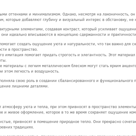
лыми оттенками и минимализмом. Однако, несмотря на лаконичность, он
м, которые добавляют глубину и визуальный интерес в обстановку, не
актурными элементами, создавая контраст, который усиливает ощущение
ом они идеально вписываются в концепцию сдержанности и практичности
помогает создать ощущение уюта и натуральности, что так важно для с
сти в пространство.
го имитация помогает придать строгость и элегантность. Этот материал
нты.
е материалы с легким металлическим блеском могут стать ярким акцент
и этом легкость и воздушность.
ыполняла свою роль в создании сбалансированного и функционального 
ещение лишними деталями.
атмосферу уюта и тепла, при этом привносят в пространство элементы 
ое и живое оформление, которое в то же время сохраняет ощущение ком
отистые, привносят в помещение природное тепло. Они прекрасно сочет
ревних традициях.