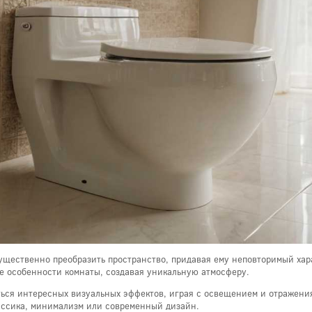
ущественно преобразить пространство, придавая ему неповторимый хара
ые особенности комнаты, создавая уникальную атмосферу.
ься интересных визуальных эффектов, играя с освещением и отражения
лассика, минимализм или современный дизайн.