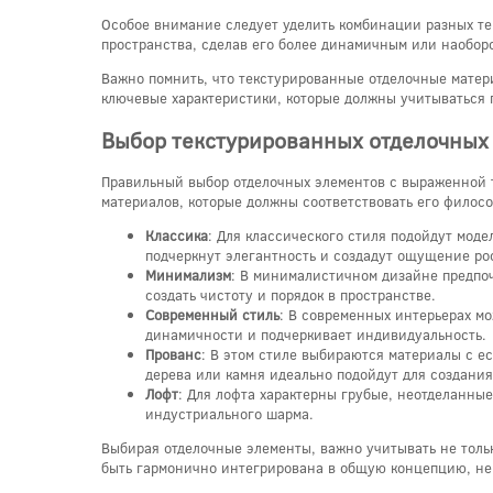
Особое внимание следует уделить комбинации разных те
пространства, сделав его более динамичным или наобор
Важно помнить, что текстурированные отделочные матери
ключевые характеристики, которые должны учитываться 
Выбор текстурированных отделочных 
Правильный выбор отделочных элементов с выраженной те
материалов, которые должны соответствовать его филос
Классика
: Для классического стиля подойдут мод
подчеркнут элегантность и создадут ощущение ро
Минимализм
: В минималистичном дизайне предпо
создать чистоту и порядок в пространстве.
Современный стиль
: В современных интерьерах м
динамичности и подчеркивает индивидуальность.
Прованс
: В этом стиле выбираются материалы с е
дерева или камня идеально подойдут для создания
Лофт
: Для лофта характерны грубые, неотделанны
индустриального шарма.
Выбирая отделочные элементы, важно учитывать не тольк
быть гармонично интегрирована в общую концепцию, не