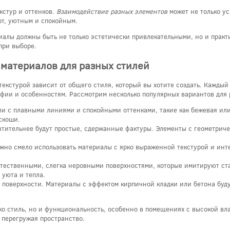
кстур и оттенков.
Взаимодействие разных элементов
может не только ус
от, уютным и спокойным.
алы должны быть не только эстетически привлекательными, но и практич
при выборе.
материалов для разных стилей
кстурой зависит от общего стиля, который вы хотите создать. Каждый 
офии и особенностям. Рассмотрим несколько популярных вариантов для
ели с плавными линиями и спокойными оттенками, такие как бежевая или
скоши.
чтительнее будут простые, сдержанные фактуры. Элементы с геометрич
ожно смело использовать материалы с ярко выраженной текстурой и инт
стественными, слегка неровными поверхностями, которые имитируют ста
 уюта и тепла.
е поверхности. Материалы с эффектом кирпичной кладки или бетона буд
о стиль, но и функциональность, особенно в помещениях с высокой вл
 перегружая пространство.