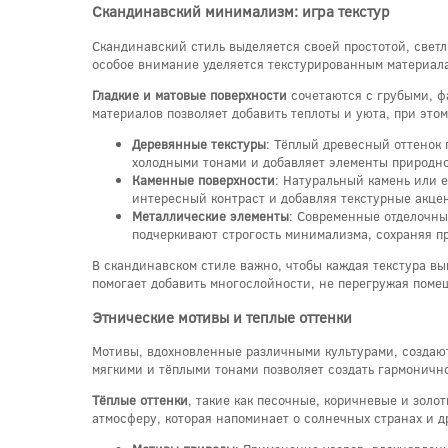
Скандинавский минимализм: игра текстур
Скандинавский стиль выделяется своей простотой, свет
особое внимание уделяется текстурированным материала
Гладкие и матовые поверхности
сочетаются с грубыми, ф
материалов позволяет добавить теплоты и уюта, при эт
Деревянные текстуры
: Тёплый древесный оттенок 
холодными тонами и добавляет элементы природно
Каменные поверхности
: Натуральный камень или е
интересный контраст и добавляя текстурные акце
Металлические элементы
: Современные отделочны
подчеркивают строгость минимализма, сохраняя пр
В скандинавском стиле важно, чтобы каждая текстура в
помогает добавить многослойности, не перегружая пом
Этнические мотивы и теплые оттенки
Мотивы, вдохновленные различными культурами, создают 
мягкими и тёплыми тонами позволяет создать гармоничн
Тёплые оттенки
, такие как песочные, коричневые и зол
атмосферу, которая напоминает о солнечных странах и д