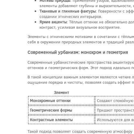
Мотивы природы
: Применение узоров, вдохновлен
элементы добавляют глубины и выразительности, 
Тканевые и глиняные фактуры
: Поверхности с эф
создании этнических интерьеров.
Яркие акценты
: Тёплые оттенки не обязательно 
контраст, усиливая визуальное восприятие.
Элементы с этническими мотивами в сочетании с тёплыми
себя в окружении природных элементов и традиций разл
Современный урбанизм: монохром и геометрия
Современные урбанистические пространства акцентирую
оттенков и геометрических форм. Этот подход идеально 
В такой концепции важным элементом являются четкие л
ощущение порядка и чистоты, позволяя создать эффект п
Элемент
Монохромные оттенки
Создают спокойную 
Геометрические формы
Придают пространст
Контрастные элементы
Используются для в
Такой подход позволяет создать современную атмосферу 