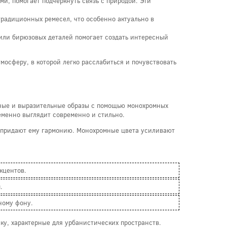
и, помогает подчеркнуть связь с природой. Эти
радиционных ремесел, что особенно актуально в
или бирюзовых деталей помогает создать интересный
осферу, в которой легко расслабиться и почувствовать
ьные и выразительные образы с помощью монохромных
ременно выглядит современно и стильно.
и придают ему гармонию. Монохромные цвета усиливают
кцентов.
.
ному фону.
ку, характерные для урбанистических пространств.