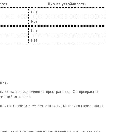
вость
Низкая устойчивость
Нет
Нет
Нет
Нет
йна.
 выбрана для оформления пространства. Он прекрасно
ариаций интерьера.
 нейтральности и естественности, материал гармонично
е очищаются от различных загрязнений, что делает уход