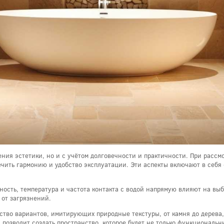
рения эстетики, но и с учётом долговечности и практичности. При расс
ечить гармонию и удобство эксплуатации. Эти аспекты включают в себя
ость, температура и частота контакта с водой напрямую влияют на вы
 от загрязнений.
ство вариантов, имитирующих природные текстуры, от камня до дерева
позволит создать пространство, которое будет не только функциональн