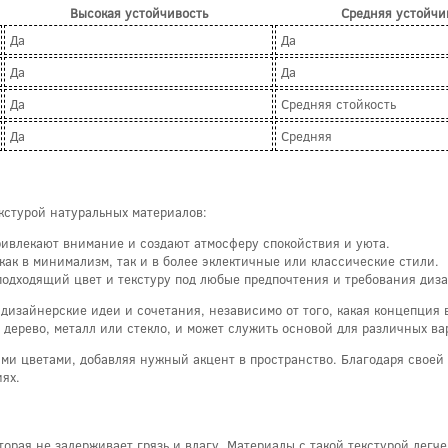
Высокая устойчивость
Средняя устойчи
Да
Да
Да
Да
Да
Средняя стойкость
Да
Средняя
кстурой натуральных материалов:
ивлекают внимание и создают атмосферу спокойствия и уюта.
ак в минимализм, так и в более эклектичные или классические стили.
одходящий цвет и текстуру под любые предпочтения и требования диза
дизайнерские идеи и сочетания, независимо от того, какая концепция
 дерево, металл или стекло, и может служить основой для различных в
ыми цветами, добавляя нужный акцент в пространство. Благодаря своей
иях.
орая не задерживает грязь и влагу. Материалы с такой текстурой легч