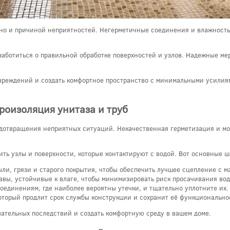
а, но и причиной неприятностей. Негерметичные соединения и влажност
заботиться о правильной обработке поверхностей и узлов. Надежные ме
овреждений и создать комфортное пространство с минимальными усилиям
роизоляция унитаза и труб
едотвращения неприятных ситуаций. Некачественная герметизация и мо
ить узлы и поверхности, которые контактируют с водой. Вот основные ш
ли, грязи и старого покрытия, чтобы обеспечить лучшее сцепление с м
вы, устойчивые к влаге, чтобы минимизировать риск просачивания вод
оединениям, где наиболее вероятны утечки, и тщательно уплотните их.
торый продлит срок службы конструкции и сохранит её функционально
ательных последствий и создать комфортную среду в вашем доме.