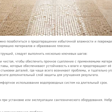
ажно позаботиться о предотвращении избыточной влажности и поврежде
формацию материалов и образование плесени.
струкций, следует выполнить несколько ключевых шагов:
 и чистая, чтобы обеспечить прочное сцепление с применяемыми матер
тавы, которые обеспечивают устойчивость к влаге и предотвращают её
стыковки деталей, где чаще всего возникают проблемы, и тщательно уп
есите дополнительный слой защиты для улучшения результата.
омфортное использование водопроводных систем на длительный срок.
к при установке или эксплуатации сантехнического оборудования. Неб
т к возникновению проблем: