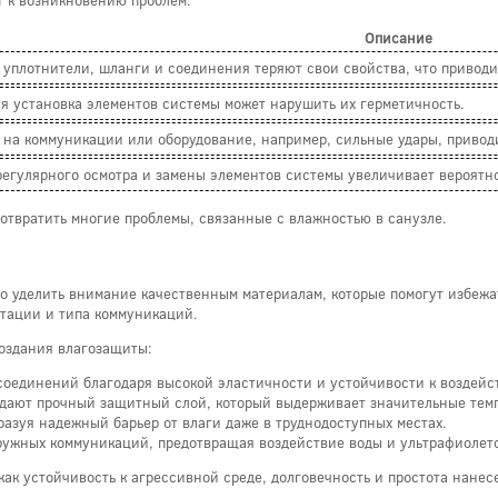
Описание
 уплотнители, шланги и соединения теряют свои свойства, что приводит
я установка элементов системы может нарушить их герметичность.
 на коммуникации или оборудование, например, сильные удары, привод
регулярного осмотра и замены элементов системы увеличивает вероятно
отвратить многие проблемы, связанные с влажностью в санузле.
 уделить внимание качественным материалам, которые помогут избежа
тации и типа коммуникаций.
создания влагозащиты:
оединений благодаря высокой эластичности и устойчивости к воздейс
здают прочный защитный слой, который выдерживает значительные тем
азуя надежный барьер от влаги даже в труднодоступных местах.
ужных коммуникаций, предотвращая воздействие воды и ультрафиолето
как устойчивость к агрессивной среде, долговечность и простота нанес