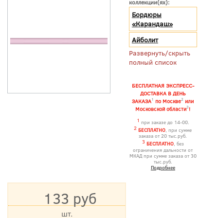
коллекции(ях):
Бордюры
«Карандаш»
Айболит
Развернуть/скрыть
полный список
БЕСПЛАТНАЯ ЭКСПРЕСС-
ДОСТАВКА В ДЕНЬ
1
2
ЗАКАЗА
по Москве
или
3
Московской области
!
1
при заказе до 14-00.
2
БЕСПЛАТНО
, при сумме
заказа от 20 тыс.руб.
3
БЕСПЛАТНО
, без
ограничения дальности от
МКАД при сумме заказа от 30
тыс.руб.
Подробнее
133 руб
шт.