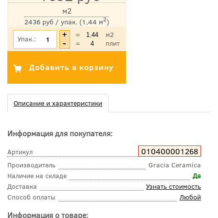
м2
2
2436 руб / упак. (1,44 м
)
*Цена указана с учетом НДС
=
м2
Упак.:
=
плит
Описание и характеристики
Информация для покупателя:
010400001268
Артикул
Производитель
Gracia Ceramica
Наличие на складе
Да
Доставка
Узнать стоимость
Способ оплаты
Любой
Информация о товаре: