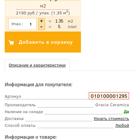
м2
2
2195 руб / упак. (1,35 м
)
*Цена указана с учетом НДС
=
м2
Упак.:
=
плит
Описание и характеристики
Информация для покупателя:
010100001295
Артикул
Производитель
Gracia Ceramica
Наличие на складе
Да
Доставка
Узнать стоимость
Способ оплаты
Любой
Информация о товаре: