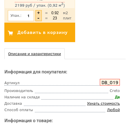
2
2199 руб / упак. (0,92 м
)
*Цена указана с учетом НДС
=
м2
Упак.:
=
плит
Описание и характеристики
Информация для покупателя:
DB_019
Артикул
Производитель
Creto
Наличие на складе
Да
Доставка
Узнать стоимость
Способ оплаты
Любой
Информация о товаре: