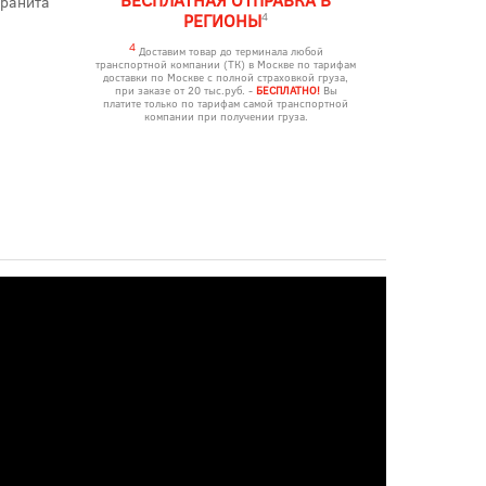
гранита
4
РЕГИОНЫ
4
Доставим товар до терминала любой
транспортной компании (ТК) в Москве по тарифам
доставки по Москве с полной страховкой груза,
при заказе от 20 тыс.руб. -
БЕСПЛАТНО!
Вы
платите только по тарифам самой транспортной
компании при получении груза.