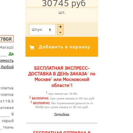
30745 руб
шт.
*Цена указана с учетом НДС
Штук:
078GR
Marazzi
Да
оимость
Любой
БЕСПЛАТНАЯ ЭКСПРЕСС-
1
ДОСТАВКА В ДЕНЬ ЗАКАЗА
по
2
Москве
или Московской
3
области
!
 плитка
1
 плитка
при заказе до 14-00.
2
БЕСПЛАТНО
, при сумме заказа от 20 тыс.руб.
5x119,5
3
БЕСПЛАТНО
, без ограничения дальности от
атовая
МКАД при сумме заказа от 30 тыс.руб.
9
Подробнее
серый
ткань
БЕСПЛАТНАЯ ОТПРАВКА В