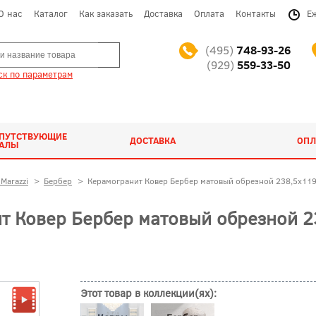
О нас
Каталог
Как заказать
Доставка
Оплата
Контакты
Е
(495)
748-93-26
(929)
559-33-50
к по параметрам
ОПУТСТВУЮЩИЕ
ДОСТАВКА
ОПЛ
ИАЛЫ
Marazzi
>
Бербер
>
Керамогранит Ковер Бербер матовый обрезной 238,5x119
 Ковер Бербер матовый обрезной 23
Этот товар в коллекции(ях):