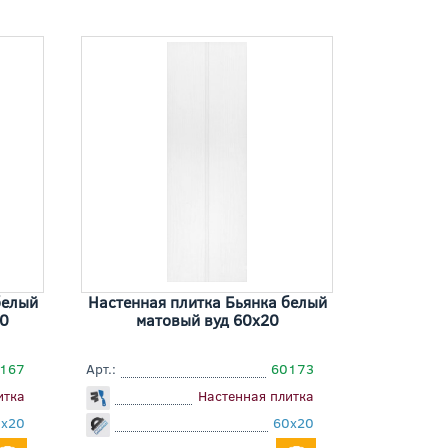
белый
Настенная плитка Бьянка белый
0
матовый вуд 60x20
167
Арт.:
60173
итка
Настенная плитка
0x20
60x20