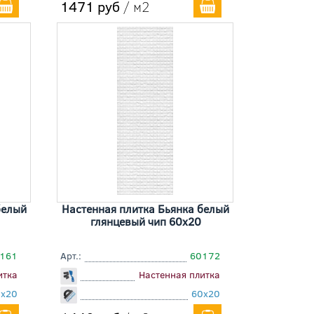
1471 руб
/ м2
белый
Настенная плитка Бьянка белый
глянцевый чип 60x20
161
Арт.:
60172
итка
Настенная плитка
0x20
60x20