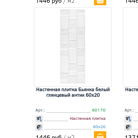
1446 руб
/ м2
1446
Настенная плитка Бьянка белый
Насте
глянцевый антик 60x20
Арт.:
60170
Арт.:
Настенная плитка
60x20
1446 руб
/ м2
1371