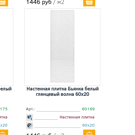
1446 руб
/ м2
белый
Настенная плитка Бьянка белый
глянцевый волна 60x20
175
Арт.:
60169
итка
Настенная плитка
0x20
60x20