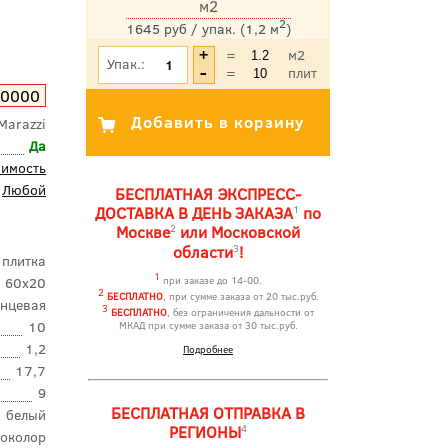
м2
2
1645 руб / упак. (1,2 м
)
*Цена указана с учетом НДС
=
м2
Упак.:
=
плит
60000
Marazzi
Да
оимость
Любой
БЕСПЛАТНАЯ ЭКСПРЕСС-
1
ДОСТАВКА В ДЕНЬ ЗАКАЗА
по
2
Москве
или Московской
3
области
!
 плитка
1
60x20
при заказе до 14-00.
2
БЕСПЛАТНО
, при сумме заказа от 20 тыс.руб.
янцевая
3
БЕСПЛАТНО
, без ограничения дальности от
10
МКАД при сумме заказа от 30 тыс.руб.
1,2
Подробнее
17,7
9
БЕСПЛАТНАЯ ОТПРАВКА В
белый
4
РЕГИОНЫ
околор