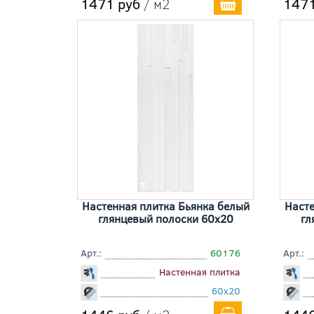
1471 руб
/ м2
1471
Настенная плитка Бьянка белый
Насте
глянцевый полоски 60x20
гл
Арт.:
60176
Арт.:
Настенная плитка
60x20