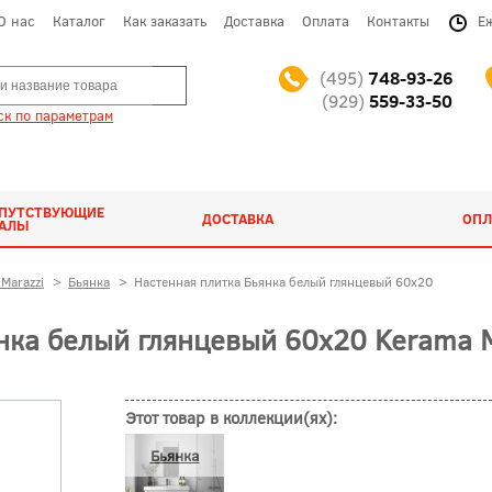
О нас
Каталог
Как заказать
Доставка
Оплата
Контакты
Е
(495)
748-93-26
(929)
559-33-50
к по параметрам
ОПУТСТВУЮЩИЕ
ДОСТАВКА
ОПЛ
ИАЛЫ
Marazzi
>
Бьянка
>
Настенная плитка Бьянка белый глянцевый 60x20
нка белый глянцевый 60x20 Kerama M
Этот товар в коллекции(ях):
Бьянка