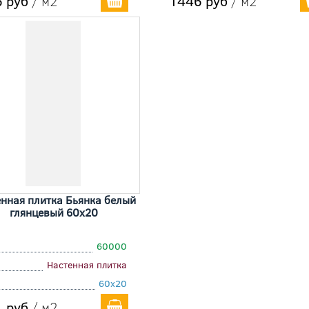
 руб
/ м2
1446 руб
/ м2
нная плитка Бьянка белый
глянцевый 60x20
60000
Настенная плитка
60x20
 руб
/ м2