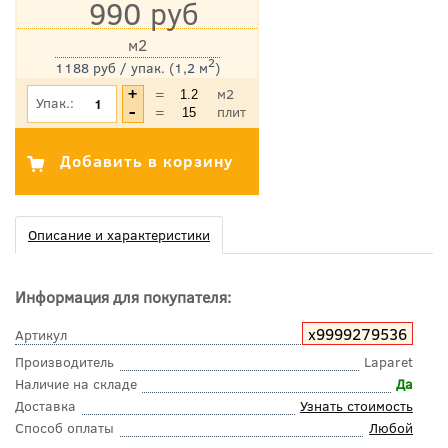
990 руб
м2
2
1188 руб / упак. (1,2 м
)
*Цена указана с учетом НДС
=
м2
Упак.:
=
плит
Описание и характеристики
Информация для покупателя:
х9999279536
Артикул
Производитель
Laparet
Наличие на складе
Да
Доставка
Узнать стоимость
Способ оплаты
Любой