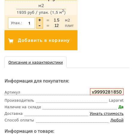
м2
2
1935 руб / упак. (1,5 м
)
*Цена указана с учетом НДС
=
м2
Упак.:
=
плит
Описание и характеристики
Информация для покупателя:
х9999281850
Артикул
Производитель
Laparet
Наличие на складе
Да
Доставка
Узнать стоимость
Способ оплаты
Любой
Информация о товаре: