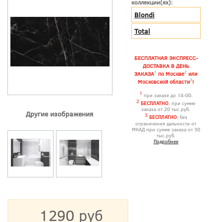
коллекции(ях):
Blondi
Total
БЕСПЛАТНАЯ ЭКСПРЕСС-
ДОСТАВКА В ДЕНЬ
1
2
ЗАКАЗА
по Москве
или
3
Московской области
!
1
при заказе до 14-00.
2
БЕСПЛАТНО
, при сумме
заказа от 20 тыс.руб.
Другие изображения
3
БЕСПЛАТНО
, без
ограничения дальности от
МКАД при сумме заказа от 30
тыс.руб.
Подробнее
1290 руб