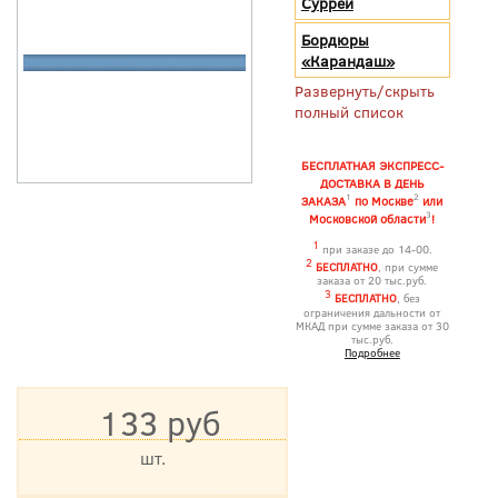
Суррей
Бордюры
«Карандаш»
Развернуть/скрыть
полный список
БЕСПЛАТНАЯ ЭКСПРЕСС-
ДОСТАВКА В ДЕНЬ
1
2
ЗАКАЗА
по Москве
или
3
Московской области
!
1
при заказе до 14-00.
2
БЕСПЛАТНО
, при сумме
заказа от 20 тыс.руб.
3
БЕСПЛАТНО
, без
ограничения дальности от
МКАД при сумме заказа от 30
тыс.руб.
Подробнее
133 руб
шт.
*Цена указана с учетом НДС