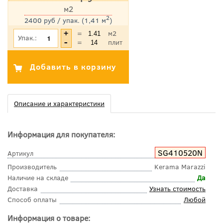
м2
2
2400 руб / упак. (1,41 м
)
*Цена указана с учетом НДС
=
м2
Упак.:
=
плит
Описание и характеристики
Информация для покупателя:
SG410520N
Артикул
Производитель
Kerama Marazzi
Наличие на складе
Да
Доставка
Узнать стоимость
Способ оплаты
Любой
Информация о товаре: