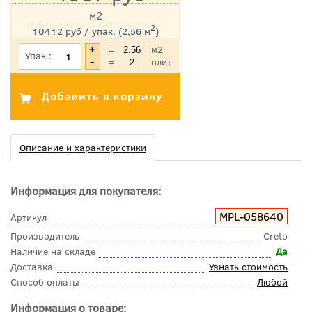
м2
2
10412 руб / упак. (2,56 м
)
*Цена указана с учетом НДС
=
м2
Упак.:
=
плит
Описание и характеристики
Информация для покупателя:
MPL-058640
Артикул
Производитель
Creto
Наличие на складе
Да
Доставка
Узнать стоимость
Способ оплаты
Любой
Информация о товаре: