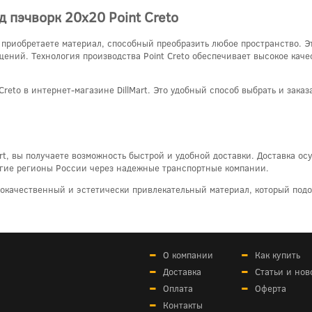
 пэчворк 20x20 Point Creto
ы приобретаете материал, способный преобразить любое пространство. 
ний. Технология производства Point Creto обеспечивает высокое качес
Creto в интернет-магазине DillMart. Это удобный способ выбрать и зака
Mart, вы получаете возможность быстрой и удобной доставки. Доставка о
ругие регионы России через надежные транспортные компании.
кокачественный и эстетически привлекательный материал, который подо
О компании
Как купить
Доставка
Статьи и нов
Оплата
Оферта
Контакты