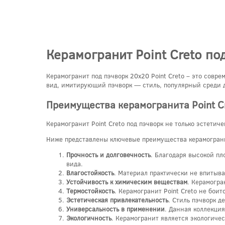
Керамогранит Point Creto по
Керамогранит под пэчворк 20x20 Point Creto – это совр
вид, имитирующий пэчворк — стиль, популярный среди 
Преимущества керамогранита Point C
Керамогранит Point Creto под пэчворк не только эстетич
Ниже представлены ключевые преимущества керамогранит
Прочность и долговечность
. Благодаря высокой пл
вида.
Влагостойкость
. Материал практически не впитыва
Устойчивость к химическим веществам
. Керамогра
Термостойкость
. Керамогранит Point Creto не бои
Эстетическая привлекательность
. Стиль пэчворк д
Универсальность в применении
. Данная коллекция
Экологичность
. Керамогранит является экологичес