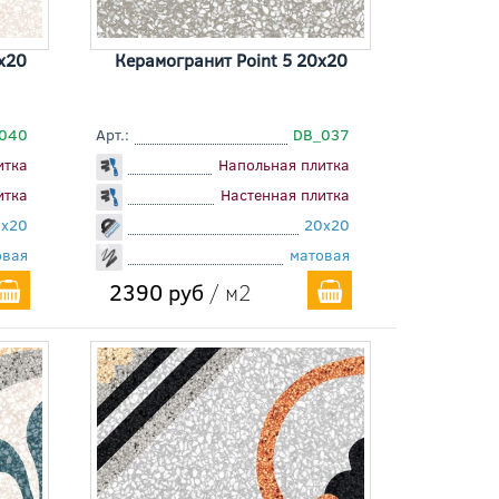
x20
Керамогранит Point 5 20x20
040
Арт.:
DB_037
итка
Напольная плитка
итка
Настенная плитка
0x20
20x20
овая
матовая
2390 руб
/ м2