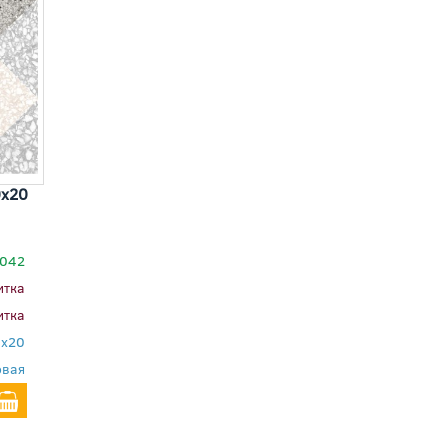
0x20
042
итка
итка
0x20
овая