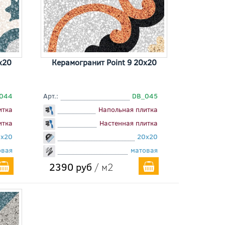
x20
Керамогранит Point 9 20x20
044
Арт.:
DB_045
итка
Напольная плитка
итка
Настенная плитка
0x20
20x20
овая
матовая
2390 руб
/ м2