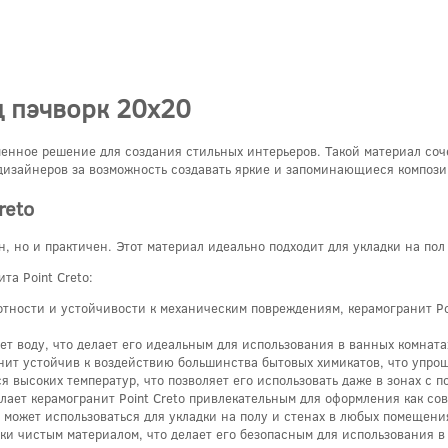
д пэчворк 20x20
еменное решение для создания стильных интерьеров. Такой материал со
дизайнеров за возможность создавать яркие и запоминающиеся композ
reto
ен, но и практичен. Этот материал идеально подходит для укладки на пол
а Point Creto:
отности и устойчивости к механическим повреждениям, керамогранит Po
ет воду, что делает его идеальным для использования в ванных комнатах
нит устойчив к воздействию большинства бытовых химикатов, что упроща
тся высоких температур, что позволяет его использовать даже в зонах 
елает керамогранит Point Creto привлекательным для оформления как со
 может использоваться для укладки на полу и стенах в любых помещени
ки чистым материалом, что делает его безопасным для использования в