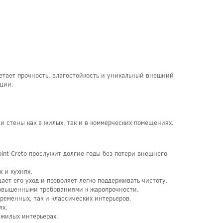
четает прочность, влагостойкость и уникальный внешний
иции.
 и стены как в жилых, так и в коммерческих помещениях.
int Creto прослужит долгие годы без потери внешнего
 и кухнях.
ет его уход и позволяет легко поддерживать чистоту.
с повышенными требованиями к жаропрочности.
временных, так и классических интерьеров.
ях.
 жилых интерьерах.