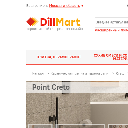
Ваш регион:
Москва и область
▼
строительный гипермаркет онлайн
Расширенный поис
СУХИЕ СМЕСИ И С
ПЛИТКА, КЕРАМОГРАНИТ
МАТЕР
Каталог
>
Керамическая плитка и керамогранит
>
Creto
Point Creto