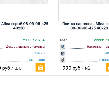
 Afina серый 08-03-06-425
Плитка настенная Afina с
40x20
08-00-06-425 40x20
х9999123264
Арт.:
х999912
Декоративные элементы
Настенная пл
40x20
40
глянцевая
глянц
 руб
/ шт.
990 руб
/ м2