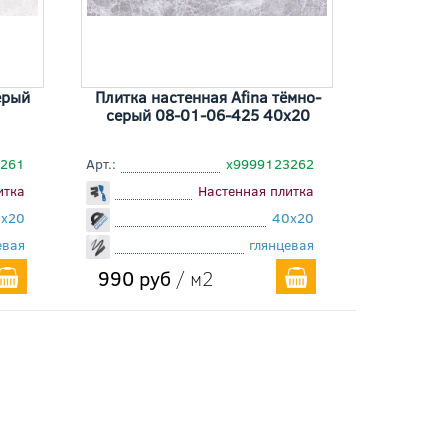
ерый
Плитка настенная Afina тёмно-
серый 08-01-06-425 40x20
3261
Арт.:
х9999123262
итка
Настенная плитка
x20
40x20
евая
глянцевая
990 руб
/ м2