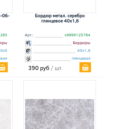
-06-
Бордюр метал. серебро
глянцевое 40x1,6
3265
Арт.:
х9999125784
юры
Бордюры
40x5
40x1,6
евая
глянцевая
390 руб
/ шт.