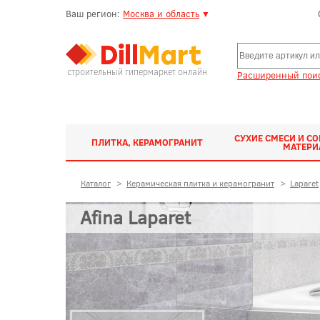
Ваш регион:
Москва и область
▼
строительный гипермаркет онлайн
Расширенный поис
СУХИЕ СМЕСИ И С
ПЛИТКА, КЕРАМОГРАНИТ
МАТЕР
Каталог
>
Керамическая плитка и керамогранит
>
Laparet
Afina Laparet