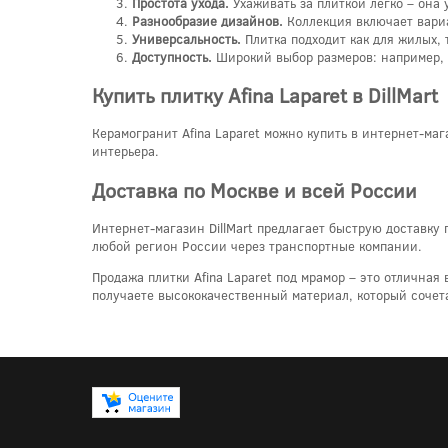
Простота ухода.
Ухаживать за плиткой легко – она 
Разнообразие дизайнов.
Коллекция включает вари
Универсальность.
Плитка подходит как для жилых, 
Доступность.
Широкий выбор размеров: например, к
Купить плитку Afina Laparet в DillMart
Керамогранит Afina Laparet можно купить в интернет-маг
интерьера.
Доставка по Москве и всей России
Интернет-магазин DillMart предлагает быструю доставку 
любой регион России через транспортные компании.
Продажа плитки Afina Laparet под мрамор – это отлична
получаете высококачественный материал, который сочета