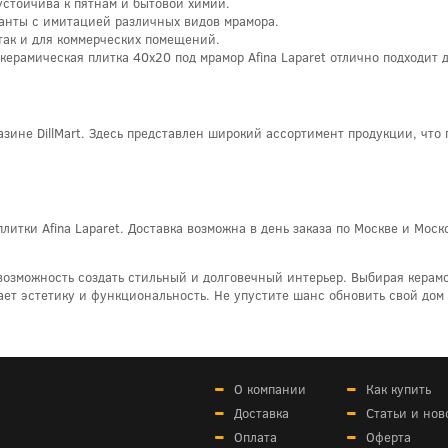
устойчива к пятнам и бытовой химии.
анты с имитацией различных видов мрамора.
так и для коммерческих помещений.
ерамическая плитка 40x20 под мрамор Afina Laparet отлично подходит д
азине DillMart. Здесь представлен широкий ассортимент продукции, что
плитки Afina Laparet. Доставка возможна в день заказа по Москве и Моск
я возможность создать стильный и долговечный интерьер. Выбирая керам
ет эстетику и функциональность. Не упустите шанс обновить свой дом 
О компании
Как купить
Доставка
Статьи и нов
Оплата
Оферта