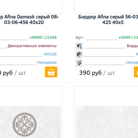
р Afina Damask серый 08-
Бордюр Afina серый 56-03
03-06-456 40x20
425 40x5
х9999123266
Арт.:
х999912
Декоративные элементы
Борд
40x20
глянцевая
глянц
 руб
/ шт.
390 руб
/ шт.