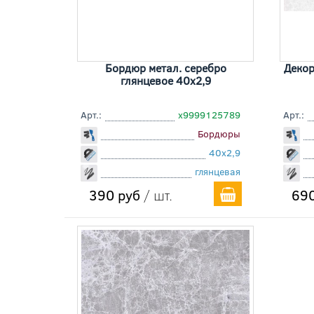
Бордюр метал. серебро
Декор
глянцевое 40x2,9
Арт.:
х9999125789
Арт.:
Бордюры
40x2,9
глянцевая
390 руб
/ шт.
690