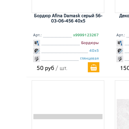
Бордюр Afina Damask серый 56-
Деко
03-06-456 40x5
Арт.:
х9999123267
Арт.:
Бордюры
40x5
глянцевая
50 руб
/ шт.
150