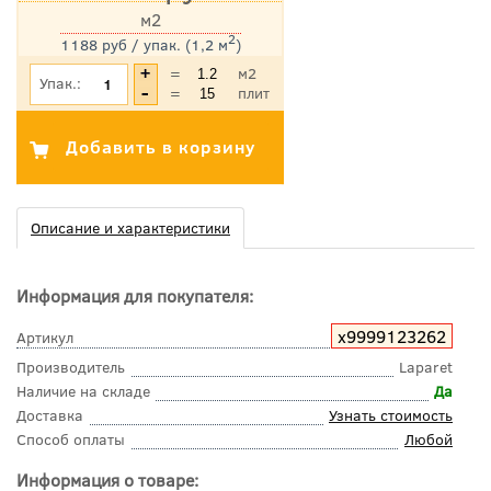
м2
2
1188 руб / упак. (1,2 м
)
*Цена указана с учетом НДС
=
м2
Упак.:
=
плит
Описание и характеристики
Информация для покупателя:
х9999123262
Артикул
Производитель
Laparet
Наличие на складе
Да
Доставка
Узнать стоимость
Способ оплаты
Любой
Информация о товаре: