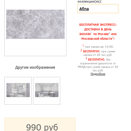
коллекции(ях):
Afina
БЕСПЛАТНАЯ ЭКСПРЕСС-
ДОСТАВКА В ДЕНЬ
1
2
ЗАКАЗА
по Москве
или
3
Московской области
!
1
при заказе до 14-00.
2
БЕСПЛАТНО
, при сумме
заказа от 20 тыс.руб.
3
БЕСПЛАТНО
, без
ограничения дальности от
Другие изображения
МКАД при сумме заказа от 30
тыс.руб.
Подробнее
990 руб