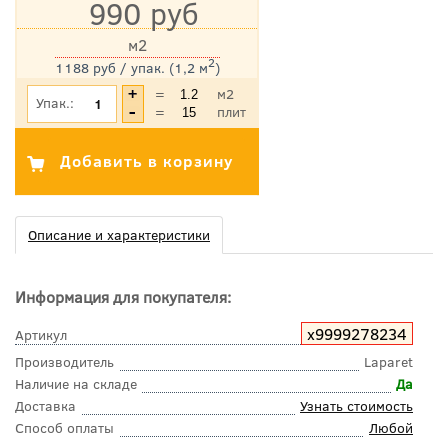
990 руб
м2
2
1188 руб / упак. (1,2 м
)
*Цена указана с учетом НДС
=
м2
Упак.:
=
плит
Описание и характеристики
Информация для покупателя:
х9999278234
Артикул
Производитель
Laparet
Наличие на складе
Да
Доставка
Узнать стоимость
Способ оплаты
Любой