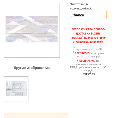
Этот товар в
коллекции(ях):
Chance
БЕСПЛАТНАЯ ЭКСПРЕСС-
ДОСТАВКА В ДЕНЬ
1
2
ЗАКАЗА
по Москве
или
3
Московской области
!
1
при заказе до 14-00.
2
БЕСПЛАТНО
, при сумме
заказа от 20 тыс.руб.
3
БЕСПЛАТНО
, без
ограничения дальности от
Другие изображения
МКАД при сумме заказа от 30
тыс.руб.
Подробнее