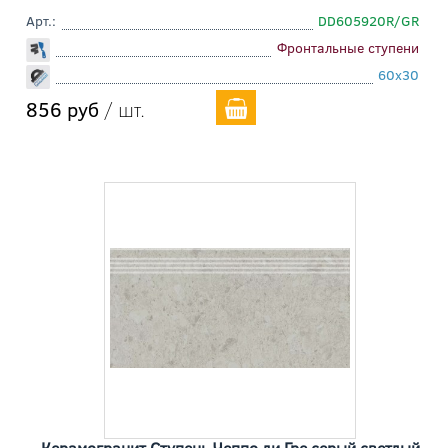
Арт.:
DD605920R/GR
Фронтальные ступени
60x30
856 руб
/ шт.
Керамогранит Ступень Чеппо ди Гре серый светлый