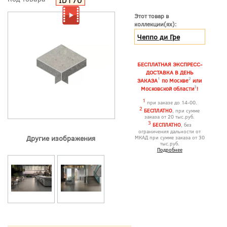
Этот товар в
коллекции(ях):
Чеппо ди Гре
БЕСПЛАТНАЯ ЭКСПРЕСС-
ДОСТАВКА В ДЕНЬ
1
2
ЗАКАЗА
по Москве
или
3
Московской области
!
1
при заказе до 14-00.
2
БЕСПЛАТНО
, при сумме
заказа от 20 тыс.руб.
3
БЕСПЛАТНО
, без
ограничения дальности от
Другие изображения
МКАД при сумме заказа от 30
тыс.руб.
Подробнее