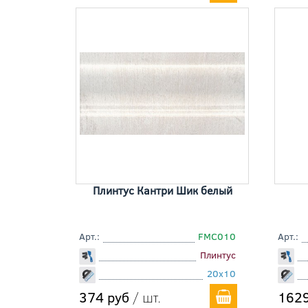
Плинтус Кантри Шик белый
Арт.:
FMC010
Арт.:
Плинтус
20x10
374 руб
/ шт.
1629