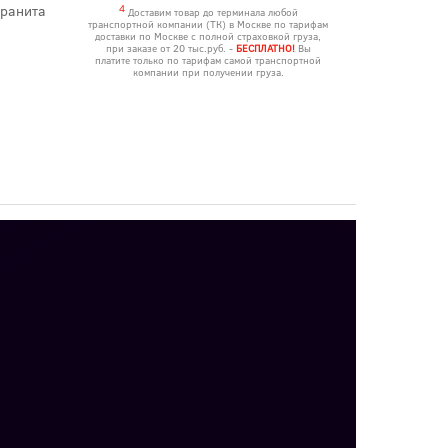
гранита
4
Доставим товар до терминала любой
транспортной компании (ТК) в Москве по тарифам
доставки по Москве с полной страховкой груза,
при заказе от 20 тыс.руб. -
БЕСПЛАТНО!
Вы
платите только по тарифам самой транспортной
компании при получении груза.