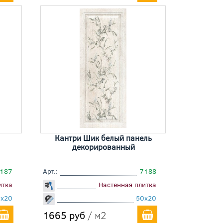
Кантри Шик белый панель
декорированный
187
Арт.:
7188
итка
Настенная плитка
0x20
50x20
1665 руб
/ м2