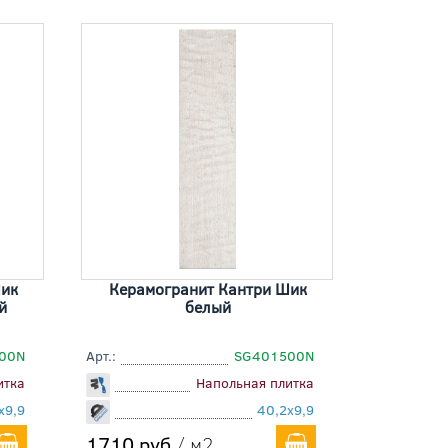
Шик
Керамогранит Кантри Шик
й
белый
00N
Арт.:
SG401500N
итка
Напольная плитка
x9,9
40,2x9,9
1710 руб
/ м2