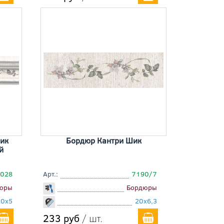
ик
Бордюр Кантри Шик
й
028
Арт.:
7190/7
юры
Бордюры
20x5
20x6,3
233 руб
/ шт.