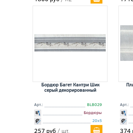
Бордюр Багет Кантри Шик
Пл
серый декорированный
Арт.:
BLB029
Арт.:
Бордюры
20x5
257 руб
/ шт.
374 