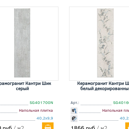
рамогранит Кантри Шик
Керамогранит Кантри 
серый
белый декорированны
SG401700N
Арт.:
SG4016
Напольная плитка
Напольная пл
40,2x9,9
40,2
 руб
/ м2
1866 руб
/ м2