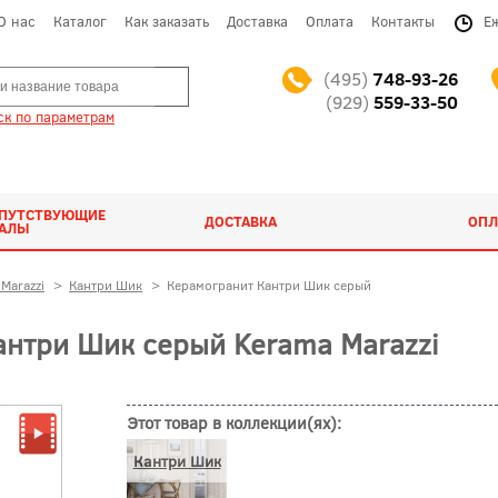
О нас
Каталог
Как заказать
Доставка
Оплата
Контакты
Е
(495)
748-93-26
(929)
559-33-50
к по параметрам
ОПУТСТВУЮЩИЕ
ДОСТАВКА
ОПЛ
ИАЛЫ
Marazzi
>
Кантри Шик
>
Керамогранит Кантри Шик серый
нтри Шик серый Kerama Marazzi
Этот товар в коллекции(ях):
Кантри Шик