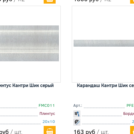
интус Кантри Шик серый
Карандаш Кантри Шик с
FMC011
Арт.:
PFE
Плинтус
Борд
20x10
руб
/ шт.
163 руб
/ шт.