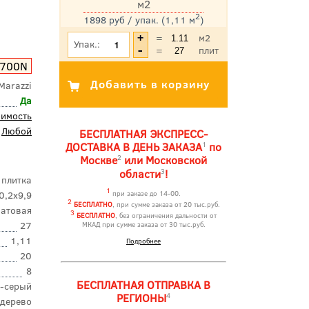
м2
2
1898 руб / упак. (1,11 м
)
*Цена указана с учетом НДС
=
м2
Упак.:
=
плит
700N
Marazzi
Да
оимость
Любой
БЕСПЛАТНАЯ ЭКСПРЕСС-
1
ДОСТАВКА В ДЕНЬ ЗАКАЗА
по
2
Москве
или Московской
3
области
!
 плитка
1
0,2x9,9
при заказе до 14-00.
2
БЕСПЛАТНО
, при сумме заказа от 20 тыс.руб.
атовая
3
БЕСПЛАТНО
, без ограничения дальности от
27
МКАД при сумме заказа от 30 тыс.руб.
1,11
Подробнее
20
8
БЕСПЛАТНАЯ ОТПРАВКА В
о-серый
4
РЕГИОНЫ
дерево