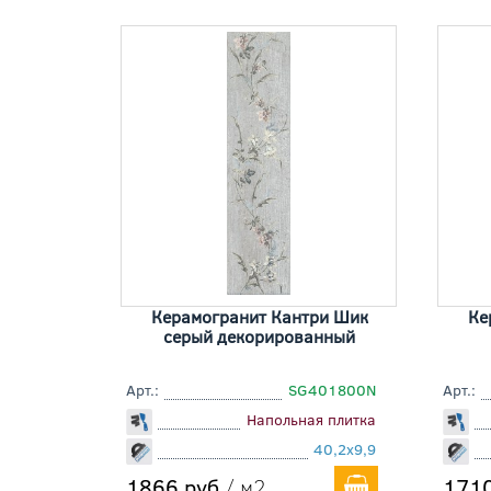
Керамогранит Кантри Шик
Ке
серый декорированный
Арт.:
SG401800N
Арт.:
Напольная плитка
40,2x9,9
1866 руб
/ м2
1710