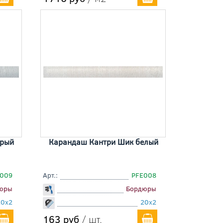
ерый
Карандаш Кантри Шик белый
009
Арт.:
PFE008
юры
Бордюры
20x2
20x2
163 руб
/ шт.