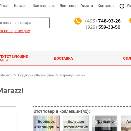
О нас
Каталог
Как заказать
Доставка
Оплата
Контакты
Е
(495)
748-93-26
(929)
559-33-50
к по параметрам
ОПУТСТВУЮЩИЕ
ДОСТАВКА
ОПЛ
ИАЛЫ
Marazzi
>
Бордюры «Карандаш»
>
Карандаш алый
arazzi
Этот товар в коллекции(ях):
Бордюры
Большое
Граньяно
Ал
«Карандаш»
путешествие