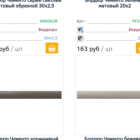
товый обрезной 30x2,5
матовый 20x2
SPA062R
Арт.:
PFE
Бордюры
Борд
30x2,5
руб
/ шт.
163 руб
/ шт.
дюр Чементо коричневый
Бордюр Чементо бежев