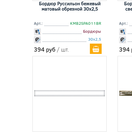
Бордюр Руссильон бежевый
Бор
матовый обрезной 30x2,5
св
Арт.:
KMB2SPA011BR
Арт.:
Бордюры
30x2,5
394 руб
/ шт.
394 