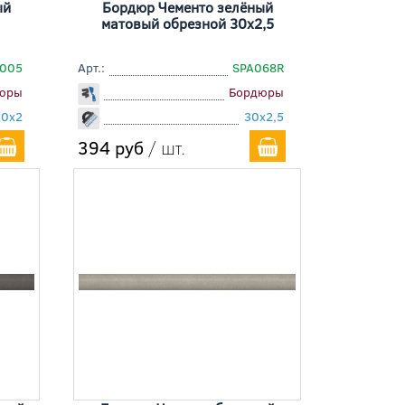
ый
Бордюр Чементо зелёный
матовый обрезной 30x2,5
005
Арт.:
SPA068R
юры
Бордюры
30x2
30x2,5
394 руб
/ шт.