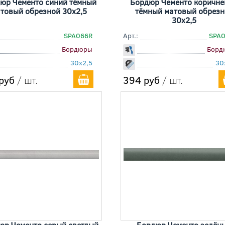
юр Чементо синий тёмный
Бордюр Чементо коричн
товый обрезной 30x2,5
тёмный матовый обрезн
30x2,5
SPA066R
Арт.:
SPA
Бордюры
Борд
30x2,5
30
руб
/ шт.
394 руб
/ шт.
юр Чементо серый светлый
Бордюр Чементо зелён