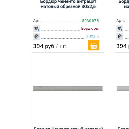
Бордюр Чементо антрацит
Борд
матовый обрезной 30x2,5
ма
Арт.:
SPA067R
Арт.:
Бордюры
30x2,5
394 руб
/ шт.
394 
Бордюр Чементо серый матовый
Борд