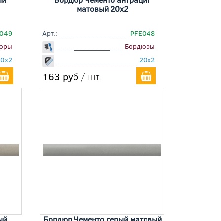
матовый 20x2
049
Арт.:
PFE048
юры
Бордюры
20x2
20x2
163 руб
/ шт.
ый
Бордюр Чементо серый матовый