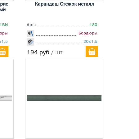
рис
Карандаш Стежок металл
вый
1BN
Арт.:
180
юры
Бордюры
x1,5
20x1,5
194 руб
/ шт.