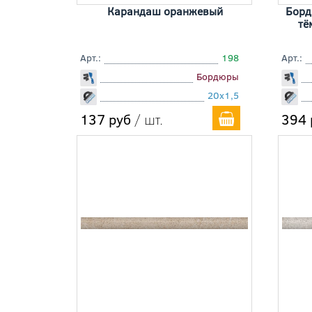
Карандаш оранжевый
Борд
тё
Арт.:
198
Арт.:
Бордюры
20x1,5
137 руб
/ шт.
394 