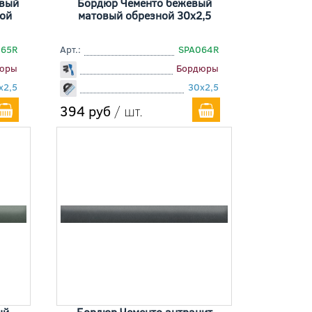
евый
Бордюр Чементо бежевый
ой
матовый обрезной 30x2,5
065R
Арт.:
SPA064R
юры
Бордюры
x2,5
30x2,5
394 руб
/ шт.
ый
Бордюр Чементо антрацит