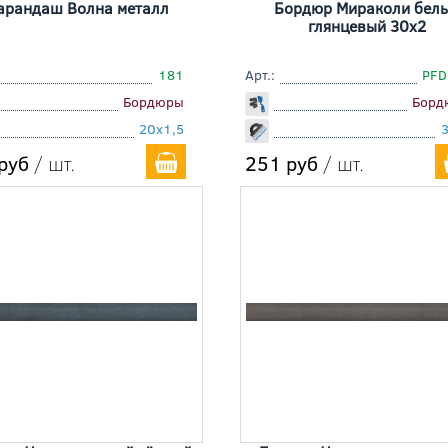
арандаш Волна металл
Бордюр Мираколи бел
глянцевый 30x2
181
Арт.:
PFD
Бордюры
Борд
20x1,5
руб
/ шт.
251 руб
/ шт.