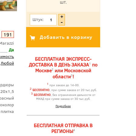
шт.
*Цена указана с учетом НДС
Штук:
191
Marazzi
Да
оимость
БЕСПЛАТНАЯ ЭКСПРЕСС-
Любой
1
ДОСТАВКА В ДЕНЬ ЗАКАЗА
по
2
Москве
или Московской
3
области
!
ордюры
1
при заказе до 14-00.
2
БЕСПЛАТНО
, при сумме заказа от 20 тыс.руб.
20x1,5
3
БЕСПЛАТНО
, без ограничения дальности от
расный
МКАД при сумме заказа от 30 тыс.руб.
околор
Подробнее
 плитка
БЕСПЛАТНАЯ ОТПРАВКА В
4
РЕГИОНЫ