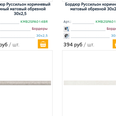
юр Руссильон коричневый
Бордюр Руссильон корич
мный матовый обрезной
матовый обрезной 30x2
30x2,5
KMB2SPA014BR
Арт.:
KMB2SPA01
Бордюры
Борд
30x2,5
30
руб
/ шт.
394 руб
/ шт.