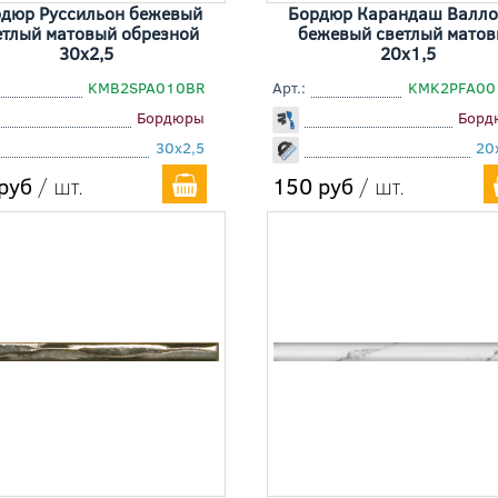
дюр Руссильон бежевый
Бордюр Карандаш Валло
етлый матовый обрезной
бежевый светлый мато
30x2,5
20x1,5
KMB2SPA010BR
Арт.:
KMK2PFA00
Бордюры
Борд
30x2,5
20
руб
/ шт.
150 руб
/ шт.