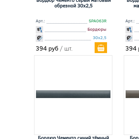
обрезной 30x2,5
ма
Арт.:
SPA063R
Арт.:
Бордюры
30x2,5
394 руб
/ шт.
394 
Бордюр Чементо синий тёмный
Бор