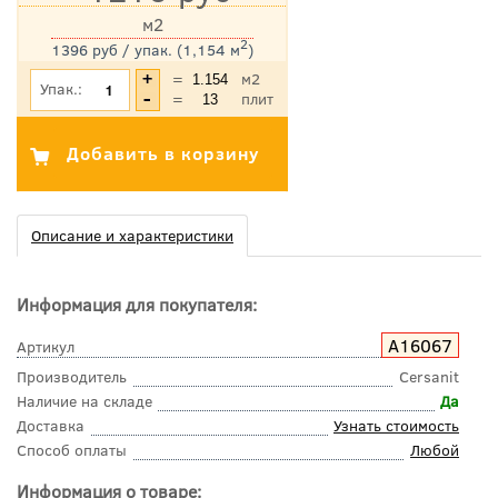
м2
2
1396 руб / упак. (1,154 м
)
*Цена указана с учетом НДС
=
м2
Упак.:
=
плит
Описание и характеристики
Информация для покупателя:
A16067
Артикул
Производитель
Cersanit
Наличие на складе
Да
Доставка
Узнать стоимость
Способ оплаты
Любой
Информация о товаре: