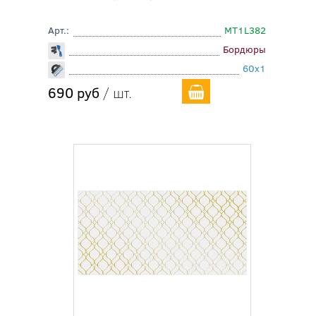
Арт.:
MT1L382
Бордюры
60x1
690 руб
/ шт.