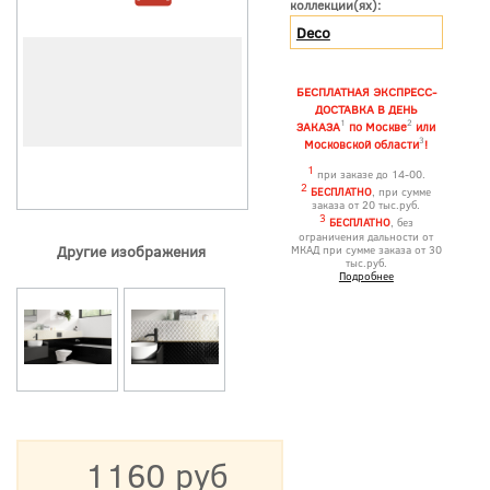
коллекции(ях):
Deco
БЕСПЛАТНАЯ ЭКСПРЕСС-
ДОСТАВКА В ДЕНЬ
1
2
ЗАКАЗА
по Москве
или
3
Московской области
!
1
при заказе до 14-00.
2
БЕСПЛАТНО
, при сумме
заказа от 20 тыс.руб.
3
БЕСПЛАТНО
, без
ограничения дальности от
Другие изображения
МКАД при сумме заказа от 30
тыс.руб.
Подробнее
1160 руб