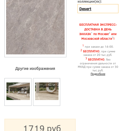
коллекции(ях):
Desert
БЕСПЛАТНАЯ ЭКСПРЕСС-
ДОСТАВКА В ДЕНЬ
1
2
ЗАКАЗА
по Москве
или
3
Московской области
!
1
при заказе до 14-00.
2
БЕСПЛАТНО
, при сумме
заказа от 20 тыс.руб.
3
БЕСПЛАТНО
, без
ограничения дальности от
МКАД при сумме заказа от 30
Другие изображения
тыс.руб.
Подробнее
1719 руб