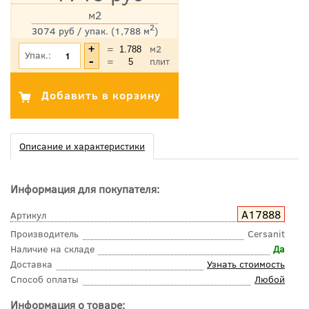
м2
2
3074 руб / упак. (1,788 м
)
*Цена указана с учетом НДС
=
м2
Упак.:
=
плит
Описание и характеристики
Информация для покупателя:
A17888
Артикул
Производитель
Cersanit
Наличие на складе
Да
Доставка
Узнать стоимость
Способ оплаты
Любой
Информация о товаре: