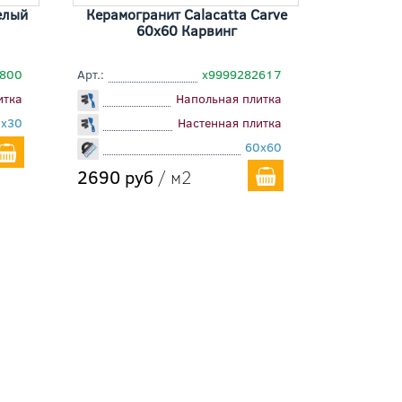
елый
Керамогранит Calacatta Carve
60x60 Карвинг
5800
Арт.:
х9999282617
итка
Напольная плитка
0x30
Настенная плитка
60x60
2690 руб
/ м2