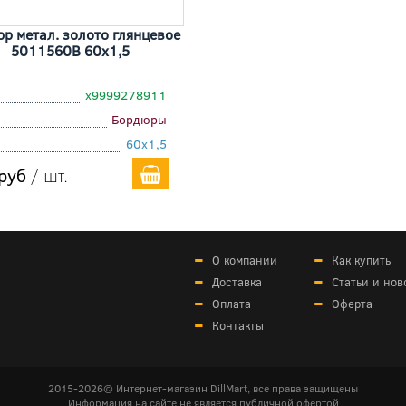
р метал. золото глянцевое
5011560В 60x1,5
х9999278911
Бордюры
60x1,5
руб
/ шт.
О компании
Как купить
Доставка
Статьи и нов
Оплата
Оферта
Контакты
2015-2026© Интернет-магазин DillMart, все права защищены
Информация на сайте не является публичной офертой