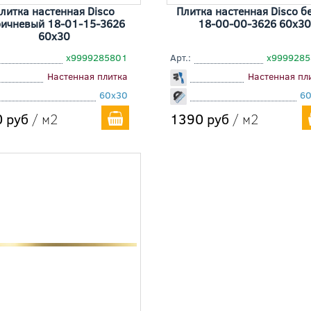
литка настенная Disco
Плитка настенная Disco б
ричневый 18-01-15-3626
18-00-00-3626 60x30
60x30
х9999285801
Арт.:
х999928
Настенная плитка
Настенная пл
60x30
6
 руб
/ м2
1390 руб
/ м2