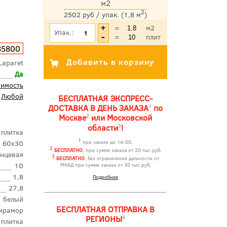
м2
2
2502 руб / упак. (1,8 м
)
*Цена указана с учетом НДС
=
м2
Упак.:
=
плит
85800
Laparet
Да
оимость
Любой
БЕСПЛАТНАЯ ЭКСПРЕСС-
1
ДОСТАВКА В ДЕНЬ ЗАКАЗА
по
2
Москве
или Московской
3
области
!
 плитка
1
60x30
при заказе до 14-00.
2
БЕСПЛАТНО
, при сумме заказа от 20 тыс.руб.
янцевая
3
БЕСПЛАТНО
, без ограничения дальности от
10
МКАД при сумме заказа от 30 тыс.руб.
1,8
Подробнее
27,8
белый
БЕСПЛАТНАЯ ОТПРАВКА В
мрамор
4
РЕГИОНЫ
 плитка