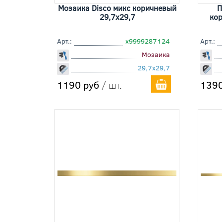
Мозаика Disco микс коричневый
П
29,7x29,7
ко
Арт.:
х9999287124
Арт.:
Мозаика
29,7x29,7
1190 руб
/ шт.
1390