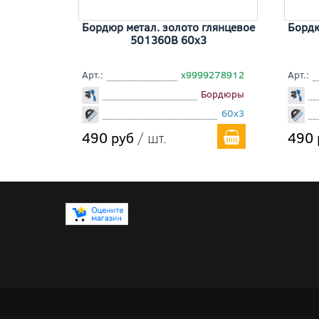
Бордюр метал. золото глянцевое
Бордю
501360В 60x3
Арт.:
х9999278912
Арт.:
Бордюры
60x3
490 руб
/ шт.
490 