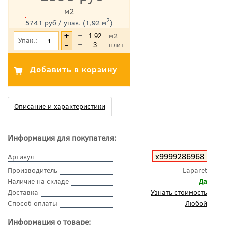
м2
2
5741 руб / упак. (1,92 м
)
*Цена указана с учетом НДС
=
м2
Упак.:
=
плит
Описание и характеристики
Информация для покупателя:
х9999286968
Артикул
Производитель
Laparet
Наличие на складе
Да
Доставка
Узнать стоимость
Способ оплаты
Любой
Информация о товаре: