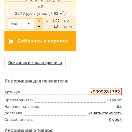
м2
2
2576 руб / упак. (1,62 м
)
*Цена указана с учетом НДС
=
м2
Упак.:
=
плит
Описание и характеристики
Информация для покупателя:
х9999281782
Артикул
Производитель
Laparet
Наличие на складе
Да
Доставка
Узнать стоимость
Способ оплаты
Любой
Информация о товаре: