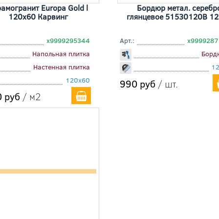
амогранит Europa Gold l
Бордюр метал. серебр
120x60 Карвинг
глянцевое 51530120B 1
х9999295344
Арт.:
х999928
Напольная плитка
Борд
Настенная плитка
1
120x60
990 руб
/ шт.
 руб
/ м2