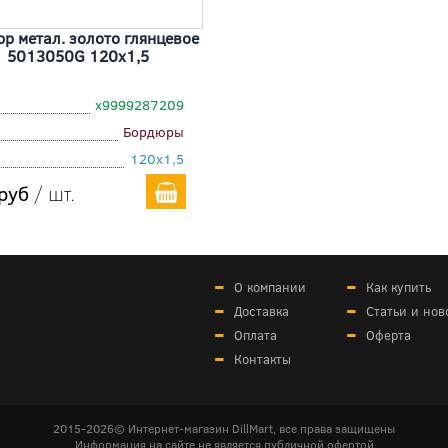
р метал. золото глянцевое
5013050G 120x1,5
х9999287209
Бордюры
120x1,5
руб
/ шт.
О компании
Как купить
Доставка
Статьи и нов
Оплата
Оферта
Контакты
2015-2026© Интернет-магазин DillMart, все права защищены
Информация на сайте не является публичной офертой