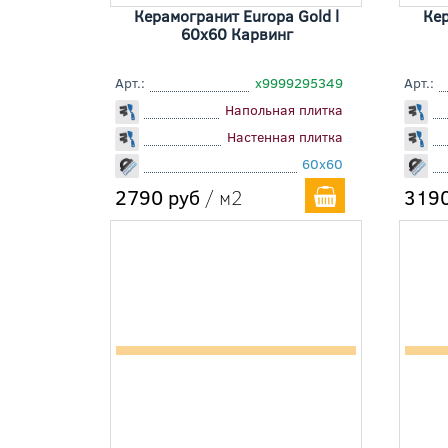
Керамогранит Europa Gold l
Кер
60x60 Карвинг
Арт.:
х9999295349
Арт.:
Напольная плитка
Настенная плитка
60x60
2790 руб
/ м2
3190