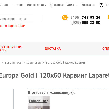
О нас
Каталог
Как заказать
Доставка
Оплата
Контакты
Е
(495)
748-93-26
(929)
559-33-50
к по параметрам
ОПУТСТВУЮЩИЕ
ДОСТАВКА
ОПЛ
ИАЛЫ
>
Европа Голд
>
Керамогранит Europa Gold l 120x60 Карвинг
uropa Gold l 120x60 Карвинг Lapare
Этот товар в коллекции(ях):
Европа Голд