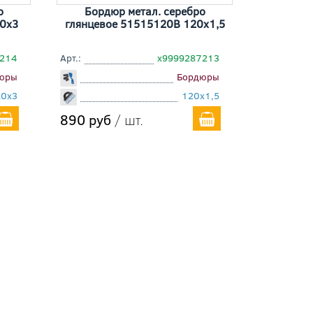
о
Бордюр метал. серебро
20x3
глянцевое 51515120B 120x1,5
7214
Арт.:
х9999287213
юры
Бордюры
20x3
120x1,5
890 руб
/ шт.