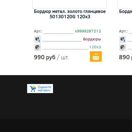
Бордюр метал. золото глянцевое
Бордю
50130120G 120x3
Арт.:
х9999287212
Арт.:
Бордюры
120x3
990 руб
/ шт.
890 