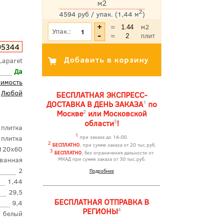
м2
2
4594 руб / упак. (1,44 м
)
*Цена указана с учетом НДС
=
м2
Упак.:
=
плит
95344
Laparet
Да
оимость
Любой
БЕСПЛАТНАЯ ЭКСПРЕСС-
1
ДОСТАВКА В ДЕНЬ ЗАКАЗА
по
2
Москве
или Московской
3
области
!
 плитка
1
 плитка
при заказе до 14-00.
2
БЕСПЛАТНО
, при сумме заказа от 20 тыс.руб.
120x60
3
БЕСПЛАТНО
, без ограничения дальности от
ованная
МКАД при сумме заказа от 30 тыс.руб.
2
Подробнее
1,44
29,5
БЕСПЛАТНАЯ ОТПРАВКА В
9,4
4
РЕГИОНЫ
белый